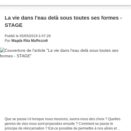
depuis mon enfance. J'ai eu la chance d'avoir...
La vie dans l'eau delà sous toutes ses formes -
STAGE
Publié le 05/05/2019 à 07:26
Par
Magda Rita Maffezzoli
Que se passe t-il lorsque nous mourons, avons-nous des choix ? Quelles
genres de vies nous sont proposées ensuite ? Comment se passe le
principe de réincarnation ? Est-ce possible de permettre à nos aînés et