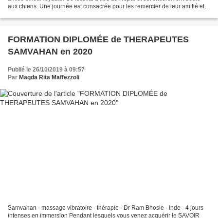
aux chiens. Une journée est consacrée pour les remercier de leur amitié et
de leur fidélité envers...
FORMATION DIPLOMÉE de THERAPEUTES
SAMVAHAN en 2020
Publié le 26/10/2019 à 09:57
Par
Magda Rita Maffezzoli
Samvahan - massage vibratoire - thérapie - Dr Ram Bhosle - Inde - 4 jours
intenses en immersion Pendant lesquels vous venez acquérir le SAVOIR