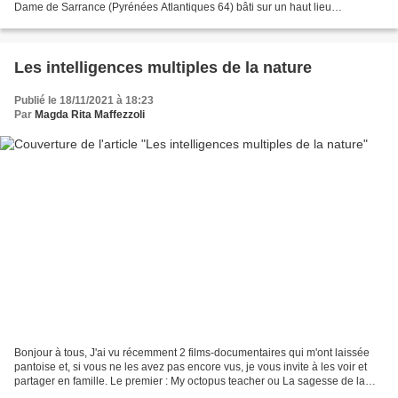
Dame de Sarrance (Pyrénées Atlantiques 64) bâti sur un haut lieu
énergétique comme vous pourrez le ressentir et le vivre....
Les intelligences multiples de la nature
Publié le 18/11/2021 à 18:23
Par
Magda Rita Maffezzoli
Bonjour à tous, J'ai vu récemment 2 films-documentaires qui m'ont laissée
pantoise et, si vous ne les avez pas encore vus, je vous invite à les voir et
partager en famille. Le premier : My octopus teacher ou La sagesse de la
pieuvre (en français). Le...