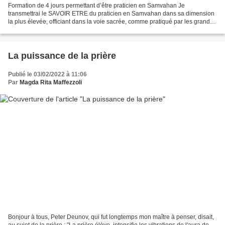
Formation de 4 jours permettant d’être praticien en Samvahan Je
transmettrai le SAVOIR ETRE du praticien en Samvahan dans sa dimension
la plus élevée, officiant dans la voie sacrée, comme pratiqué par les grands
mystiques. Notre Dame de Sarrance...
La puissance de la prière
Publié le 03/02/2022 à 11:06
Par
Magda Rita Maffezzoli
Bonjour à tous, Peter Deunov, qui fut longtemps mon maître à penser, disait,
au sujet de la prière : "La prière élève, intensifie les vibrations de l'aura de