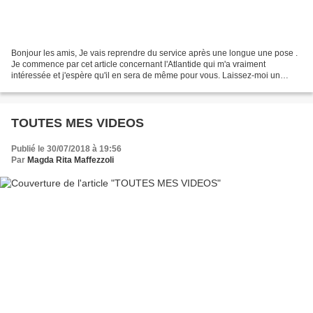
Bonjour les amis, Je vais reprendre du service après une longue une pose .
Je commence par cet article concernant l'Atlantide qui m'a vraiment
intéressée et j'espère qu'il en sera de même pour vous. Laissez-moi un
commentaire car, sans doute avez-vous...
TOUTES MES VIDEOS
Publié le 30/07/2018 à 19:56
Par
Magda Rita Maffezzoli