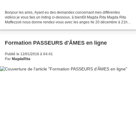
Bonjour les amis, Ayant eu des demandes concernant mes différentes
vidéos je vous fais un listing ci-dessous. à bientôt Magda Rita Magda Rita
Maffezzoli nous donne rendez-vous avec les anges !le 20 décembre à 21h
(heure de Paris)présenté par FlorenceAttention...
Formation PASSEURS d'ÂMES en ligne
Publié le 12/01/2016 à 04:41
Par
MagdaRita