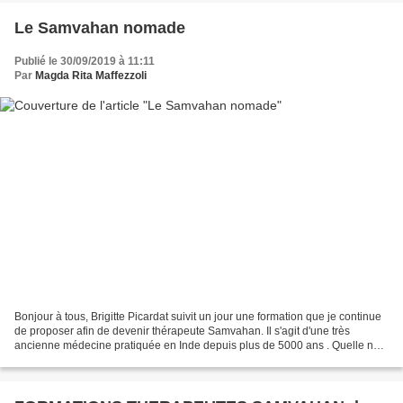
Le Samvahan nomade
Publié le 30/09/2019 à 11:11
Par
Magda Rita Maffezzoli
Bonjour à tous, Brigitte Picardat suivit un jour une formation que je continue
de proposer afin de devenir thérapeute Samvahan. Il s'agit d'une très
ancienne médecine pratiquée en Inde depuis plus de 5000 ans . Quelle ne
fut ma surprise d'apprendre que...