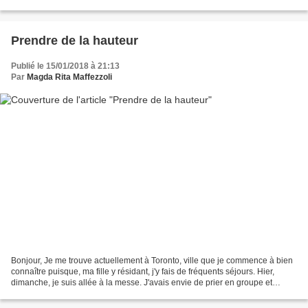
prévoir pour nous-même une mort douce et heureuse...
Prendre de la hauteur
Publié le 15/01/2018 à 21:13
Par
Magda Rita Maffezzoli
Bonjour, Je me trouve actuellement à Toronto, ville que je commence à bien
connaître puisque, ma fille y résidant, j'y fais de fréquents séjours. Hier,
dimanche, je suis allée à la messe. J'avais envie de prier en groupe et
chanter, souvenirs de mon enfance....