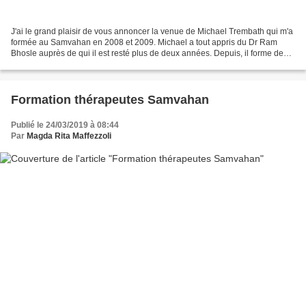
J'ai le grand plaisir de vous annoncer la venue de Michael Trembath qui m'a
formée au Samvahan en 2008 et 2009. Michael a tout appris du Dr Ram
Bhosle auprès de qui il est resté plus de deux années. Depuis, il forme des
thérapeutes en Australie, aux Usa,...
Formation thérapeutes Samvahan
Publié le 24/03/2019 à 08:44
Par
Magda Rita Maffezzoli