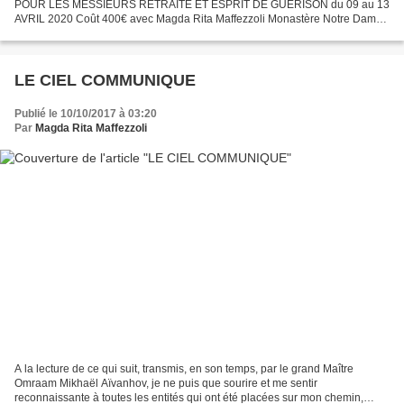
POUR LES MESSIEURS RETRAITE ET ESPRIT DE GUÉRISON du 09 au 13
AVRIL 2020 Coût 400€ avec Magda Rita Maffezzoli Monastère Notre Dame
de Sarrance (Pyrénées Atlantiques 64) bâti sur un haut lieu énergétique...
LE CIEL COMMUNIQUE
Publié le 10/10/2017 à 03:20
Par
Magda Rita Maffezzoli
A la lecture de ce qui suit, transmis, en son temps, par le grand Maître
Omraam Mikhaël Aïvanhov, je ne puis que sourire et me sentir
reconnaissante à toutes les entités qui ont été placées sur mon chemin,