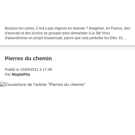
Bonjour les zamis, C'est y pas mignon en Islande ? Imaginez, en France, des
d'avocats et des écolos se grouper pour demander à la Sté Vinci
d'abandonner un projet d'autoroute, parce que cela perturbe les Efes. Et,
encore plus fort... ces mêmes avocats...
Pierres du chemin
Publié le 15/09/2011 à 17:46
Par
MagdaRita