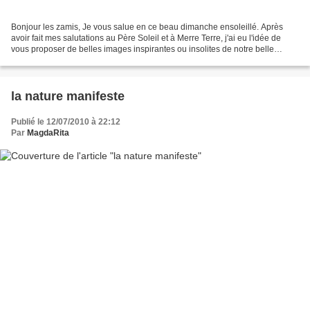
Bonjour les zamis, Je vous salue en ce beau dimanche ensoleillé. Après
avoir fait mes salutations au Père Soleil et à Merre Terre, j'ai eu l'idée de
vous proposer de belles images inspirantes ou insolites de notre belle
Planète Bleue. Belle journée à...
la nature manifeste
Publié le 12/07/2010 à 22:12
Par
MagdaRita