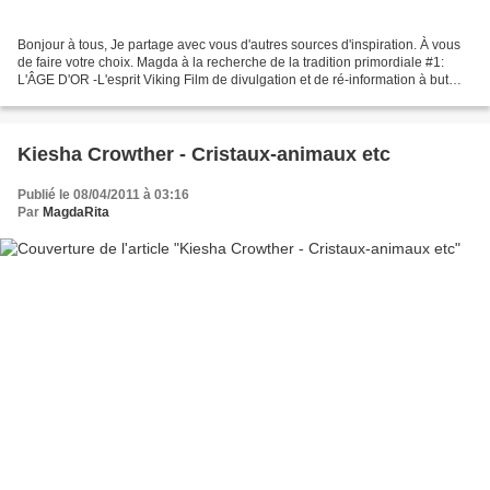
Bonjour à tous, Je partage avec vous d'autres sources d'inspiration. À vous
de faire votre choix. Magda à la recherche de la tradition primordiale #1:
L'ÂGE D'OR -L'esprit Viking Film de divulgation et de ré-information à but
non lucratif. Des faits...
Kiesha Crowther - Cristaux-animaux etc
Publié le 08/04/2011 à 03:16
Par
MagdaRita