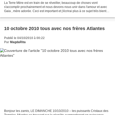
La Terre Mère est en train de se réveiller, beaucoup de choses vont
s'accomplir prochainement et nous devons nous unir dans l'amour et avec
Gaia , mère adorée. Ceci est important et j'écrirai plus à ce sujet très bientôt.
Mais s'il vous plait, trouvez...
10 octobre 2010 tous avec nos frères Atlantes
Publié le 04/10/2010 à 00:22
Par
MagdaRita
Bonjour les zamis, LE DIMANCHE 10/10/2010 – les puissants Cristaux des
Temples Atlantes se trouvant sur la planète augmenteront en puissance