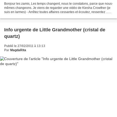
Bonjour les zamis, Les temps changent, nous le constatons, parce que nous-
mêmes changeons. Je viens de regarder une vidéo de Kiesha Crowther (je
suis en larmes) - Arrêtez toutes affaires cessantes et écoutez, ressentez ...
Vous en ferez ce que votre coeur...
Info urgente de Little Grandmother (cristal de
quartz)
Publié le 27/02/2011 à 13:13
Par
MagdaRita