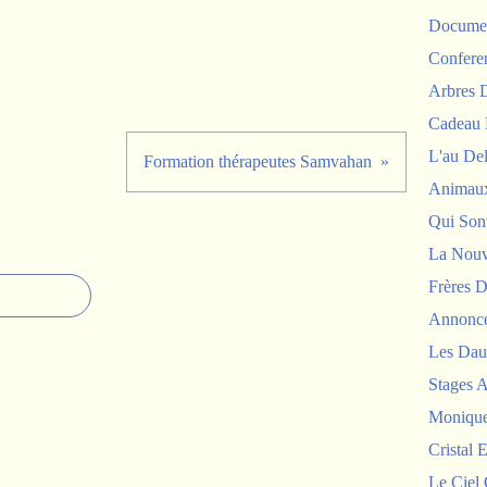
Documen
Confere
Arbres
Cadeau 
L'au De
Formation thérapeutes Samvahan
Animau
Qui Sont
La Nouv
Frères D
Annonc
Les Dau
Stages 
Monique
Cristal E
Le Ciel