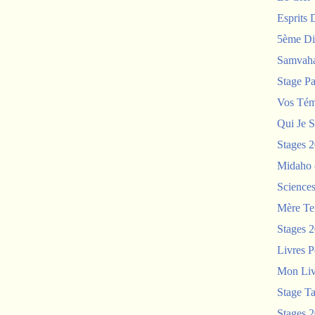
Esprits 
5ème Di
Samvah
Stage P
Vos Tém
Qui Je S
Stages 
Midaho
Science
Mère Te
Stages 
Livres P
Mon Liv
Stage T
Stages 