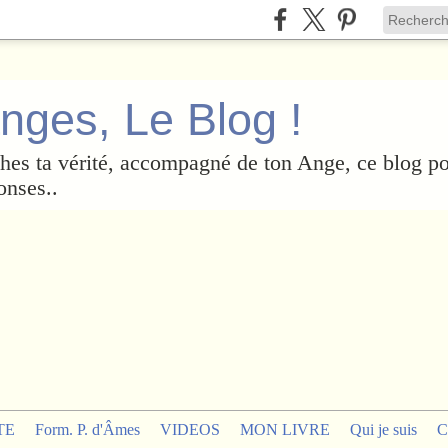
nges, Le Blog !
es ta vérité, accompagné de ton Ange, ce blog po
onses..
TE
Form. P. d'Âmes
VIDEOS
MON LIVRE
Qui je suis
C