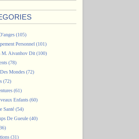
EGORIES
D'anges
(105)
pement Personnel
(101)
M. Aivanhov Dit
(100)
nts
(78)
e Des Mondes
(72)
s
(72)
ntures
(61)
veaux Enfants
(60)
e Santé
(54)
ps De Gueule
(40)
36)
tions
(31)