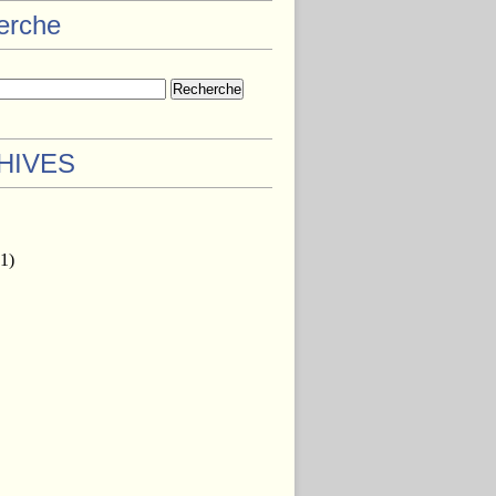
herche
HIVES
1)