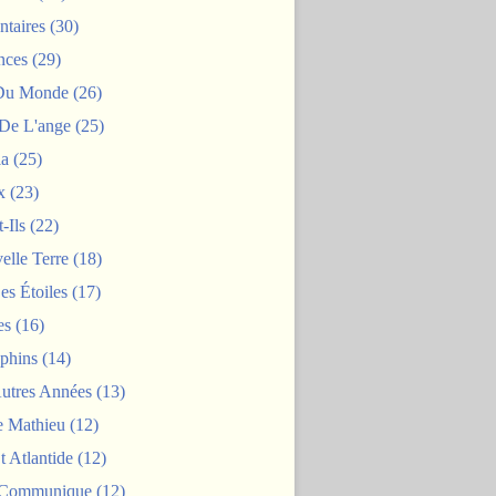
taires
(30)
nces
(29)
 Du Monde
(26)
De L'ange
(25)
la
(25)
x
(23)
-Ils
(22)
elle Terre
(18)
es Étoiles
(17)
es
(16)
phins
(14)
Autres Années
(13)
 Mathieu
(12)
t Atlantide
(12)
 Communique
(12)