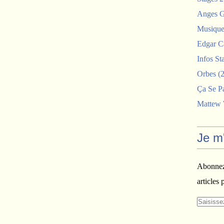
Anges G
Musiques
Edgar C
Infos St
Orbes
(2
Ça Se P
Mattew
Je m
Abonnez-
articles 