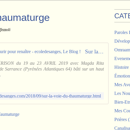
thaumaturge
CAT
ezzoli
Paroles 
Dévelop
Omraam 
Sur la voie du thaumaturge ou mourir pour renaître - ecoledesanges, Le Blog !
Eveneme
ISON du 19 au 23 AVRIL 2019 avec Magda Rita
Histoir
e Sarrance (Pyrénées Atlantiques 64) bâti sur un haut
.
Émotion
Mes Ave
Les Nou
desanges.com/2018/09/sur-la-voie-du-thaumaturge.html
Bien-Etr
Mes Cou
aumaturge
Prières
(
Canalisa