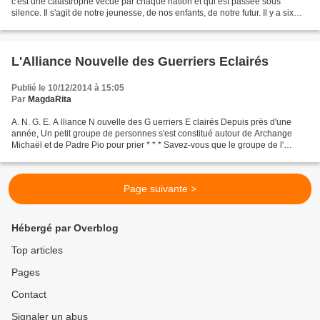
c'est une catastrophe vécue par chaque nation et qui est passée sous
silence. Il s'agit de notre jeunesse, de nos enfants, de notre futur. Il y a six
mois, ma nièce diagnostiquée...
L'Alliance Nouvelle des Guerriers Eclairés
Publié le 10/12/2014 à 15:05
Par
MagdaRita
A. N. G. E. A lliance N ouvelle des G uerriers E clairés Depuis près d'une
année, Un petit groupe de personnes s'est constitué autour de Archange
Michaël et de Padre Pio pour prier * * * Savez-vous que le groupe de l'
A.N.G.E. compte parmi ses membres...
Page suivante >
Hébergé par Overblog
Top articles
Pages
Contact
Signaler un abus