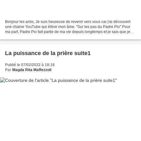
Bonjour les amis, Je suis heureuse de revenir vers vous car j'ai découvert
une chaine YouTube qui élève mon âme. "Sur les pas du Padre Pio" Pour
ma part, Padre Pio fait partie de ma vie depuis longtemps et je sais que je
peux me tourner vers lui à tous...
La puissance de la prière suite1
Publié le 07/02/2022 à 18:16
Par
Magda Rita Maffezzoli