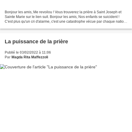
Bonjour les amis, Me revoilou ! Vous trouverez la prière à Saint Joseph et
Sainte Marie sur le lien suit. Bonjour les amis, Nos enfants se suicident !
C'est plus qu'un cri d'alarme, c'est une catastrophe vécue par chaque nation
et qui est passée sous...
La puissance de la prière
Publié le 03/02/2022 à 11:06
Par
Magda Rita Maffezzoli