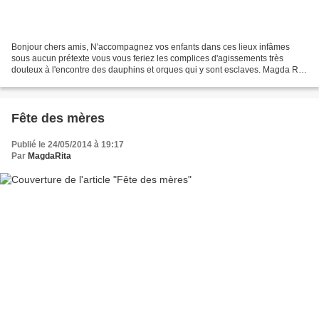
Bonjour chers amis, N'accompagnez vos enfants dans ces lieux infâmes
sous aucun prétexte vous vous feriez les complices d'agissements très
douteux à l'encontre des dauphins et orques qui y sont esclaves. Magda Rita
ORQUES ET DAUPHINS CAPTIFS SOUS CAMISOLE...
Fête des mères
Publié le 24/05/2014 à 19:17
Par
MagdaRita