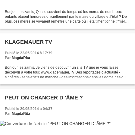
Bonjour les zamis, Qui se souvient du temps où les mères de nombreux
enfants étaient honorées officiellement par le maire du village et l'Etat ? De
plus, ces mères se voyaient remettre une carte où il était mentionné : "mère
de famille nombreuse" leur...
KLAGEMAUER TV
Publié le 22/05/2014 à 17:39
Par
MagdaRita
Bonjour les zamis, Je viens de découvrir un site TV que je vous laisse
découvrir à votre tour. www.klagemauer.TV Des reportages d'actualité -
sincères - sans effets de manche - des informations dans les domaines qui
nous préoccupent. J'ai enfin trouvé...
PEUT ON CHANGER D 'ÂME ?
Publié le 20/05/2014 à 04:37
Par
MagdaRita