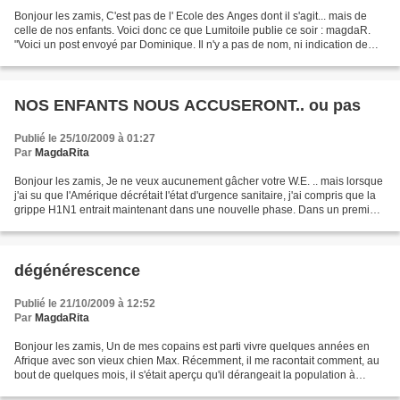
Bonjour les zamis, C'est pas de l' Ecole des Anges dont il s'agit... mais de
celle de nos enfants. Voici donc ce que Lumitoile publie ce soir : magdaR.
"Voici un post envoyé par Dominique. Il n'y a pas de nom, ni indication de
lieu mais on peut comprendre...
NOS ENFANTS NOUS ACCUSERONT.. ou pas
Publié le 25/10/2009 à 01:27
Par
MagdaRita
Bonjour les zamis, Je ne veux aucunement gâcher votre W.E. .. mais lorsque
j'ai su que l'Amérique décrétait l'état d'urgence sanitaire, j'ai compris que la
grippe H1N1 entrait maintenant dans une nouvelle phase. Dans un premier
temps "notre ministre de...
dégénérescence
Publié le 21/10/2009 à 12:52
Par
MagdaRita
Bonjour les zamis, Un de mes copains est parti vivre quelques années en
Afrique avec son vieux chien Max. Récemment, il me racontait comment, au
bout de quelques mois, il s'était aperçu qu'il dérangeait la population à
cause des marques d'affection exagérées...