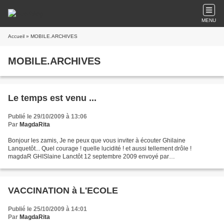
MENU
Accueil
» MOBILE.ARCHIVES
MOBILE.ARCHIVES
Le temps est venu ...
Publié le 29/10/2009 à 13:06
Par
MagdaRita
Bonjour les zamis, Je ne peux que vous inviter à écouter Ghilaine
Lanquetôt... Quel courage ! quelle lucidité ! et aussi tellement drôle !
magdaR GHISlaine Lanctôt 12 septembre 2009 envoyé par
JaneBurgermeister. - L'info video en direct.
VACCINATION à L'ECOLE
Publié le 25/10/2009 à 14:01
Par
MagdaRita