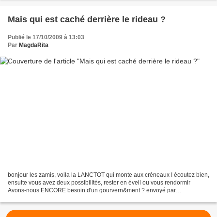
Mais qui est caché derrière le rideau ?
Publié le 17/10/2009 à 13:03
Par
MagdaRita
bonjour les zamis, voila la LANCTOT qui monte aux créneaux ! écoutez bien,
ensuite vous avez deux possibilités, rester en éveil ou vous rendormir
Avons-nous ENCORE besoin d'un gourvern&ment ? envoyé par
Dianequiose. - Découvrez des webcam de personnalités...