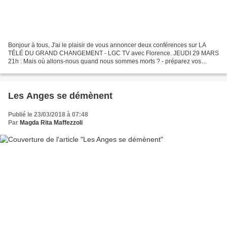
Bonjour à tous, J'ai le plaisir de vous annoncer deux conférences sur LA
TÉLÉ DU GRAND CHANGEMENT - LGC TV avec Florence. JEUDI 29 MARS
21h : Mais où allons-nous quand nous sommes morts ? - préparez vos
questions svp MARDI 3 AVRIL 21h : Les dons d'organe...
Les Anges se démènent
Publié le 23/03/2018 à 07:48
Par
Magda Rita Maffezzoli