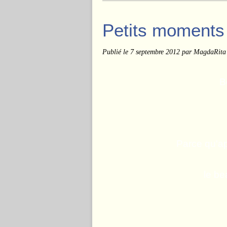
Petits moments 
Publié le
7 septembre 2012
par MagdaRita
B
Parce qu'ap
le be