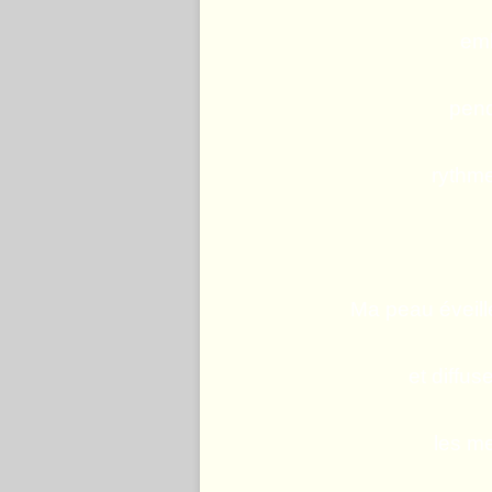
emb
pen
rythme
Ma peau éveillée
et diffus
les me