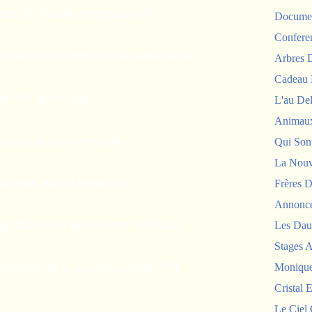
face à l'océan majestueux,
Documen
Confere
le bleu n'a jamais été aussi bleu,
Arbres
Cadeau 
le ciel aussi pur
L'au De
Animau
iseaux aussi amicaux,
Qui Sont
La Nouv
oissons aussi heureux
Frères D
Annonc
ins faire des bons hors de l'eau
Les Dau
Stages 
traînent-ils à ascensionner ??)
Monique
Cristal E
Le Ciel