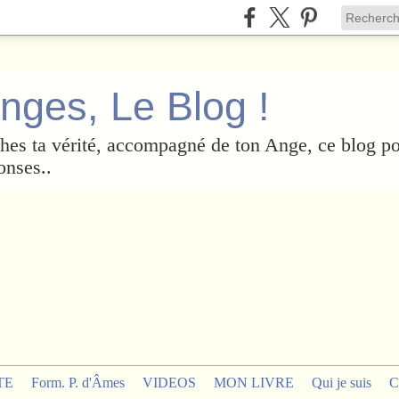
nges, Le Blog !
es ta vérité, accompagné de ton Ange, ce blog po
onses..
TE
Form. P. d'Âmes
VIDEOS
MON LIVRE
Qui je suis
C