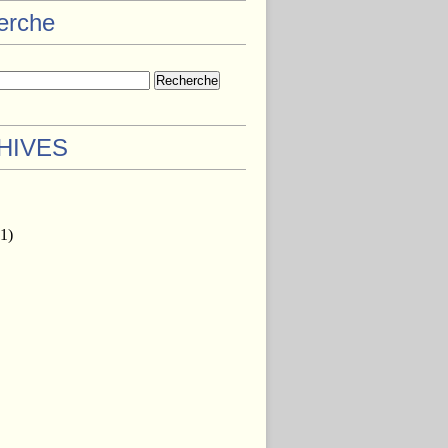
herche
HIVES
1)