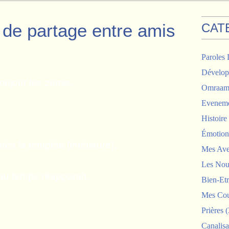
de partage entre amis
CAT
Paroles 
Dévelop
onjour les zamis,
Omraam 
Eveneme
Histoir
Émotion
rès la tempête (intérieure),
Mes Ave
Les Nou
au temps réapparaît,
Bien-Etr
Mes Cou
Prières
(
Canalisa