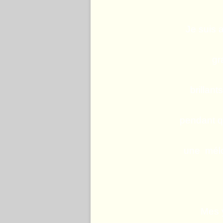
Je suis 
gr
brillan
pendant 
une mélod
Mes 