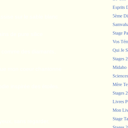
Esprits 
5ème Di
assise sur le sable blanc
Samvah
Stage P
ains de pure silice
Vos Tém
Qui Je S
ts comme des diamants,
Stages 
Midaho
que mon coeur chantonne
Science
Mère Te
ie inspirée des étoiles.
Stages 
Livres P
Mon Liv
Stage T
yeux, sans regarder,
Stages 