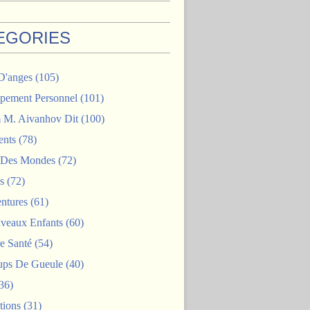
EGORIES
D'anges
(105)
pement Personnel
(101)
M. Aivanhov Dit
(100)
nts
(78)
e Des Mondes
(72)
s
(72)
ntures
(61)
veaux Enfants
(60)
e Santé
(54)
ps De Gueule
(40)
36)
tions
(31)