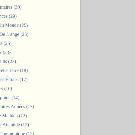
taires
(30)
nces
(29)
 Du Monde
(26)
De L'ange
(25)
la
(25)
x
(23)
-Ils
(22)
elle Terre
(18)
es Étoiles
(17)
es
(16)
phins
(14)
Autres Années
(13)
 Mathieu
(12)
t Atlantide
(12)
 Communique
(12)