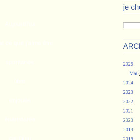
je c
Aujourd'hui
is ce que j'aime être
ARC
spontanée
2025
Mai
(
libre
2024
2023
enjouée
2022
2021
énamourée
2020
2019
car Dieu
2018