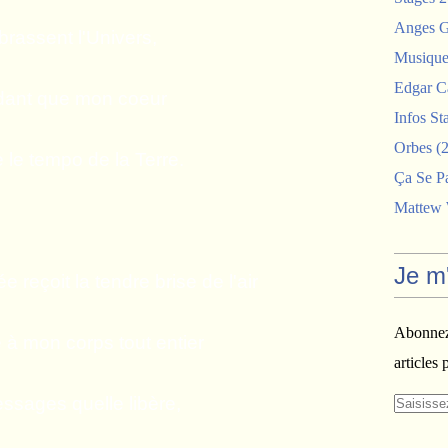
Anges G
rassent l'Univers,
Musiques
Edgar C
dant que mon coeur
Infos St
Orbes
(2
 le tempo de la Terre.
Ça Se P
Mattew
Je m
 reçoit la tendre brise de l'air
Abonnez-
e à mon corps tout entier
articles 
ssages quelle libère,