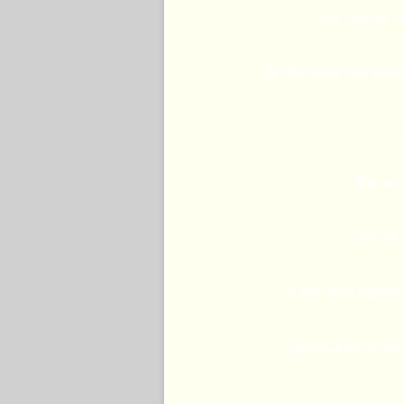
ce matin, 
je m'aperçois que 
les o
les p
à en voir certa
(peut-être s'en