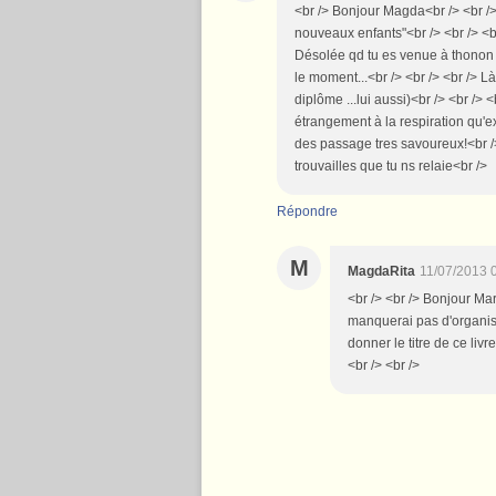
<br /> Bonjour Magda<br /> <br /> 
nouveaux enfants"<br /> <br /> <br /
Désolée qd tu es venue à thonon j'
le moment...<br /> <br /> <br /> L
diplôme ...lui aussi)<br /> <br /> 
étrangement à la respiration qu'e
des passage tres savoureux!<br /
trouvailles que tu ns relaie<br />
Répondre
M
MagdaRita
11/07/2013 
<br /> <br /> Bonjour Ma
manquerai pas d'organise
donner le titre de ce livr
<br /> <br />