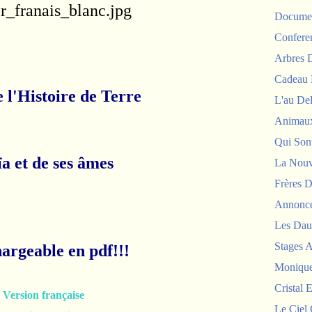
Documen
Confere
Arbres
Cadeau 
 l'Histoire de Terre
L'au De
Animau
Qui Sont
a et de ses âmes
La Nouv
Frères D
Annonc
Les Dau
Stages 
hargeable en pdf!!!
Monique
Cristal E
Version française
Le Ciel