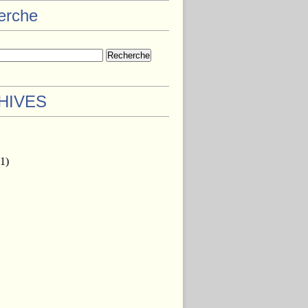
herche
HIVES
1)