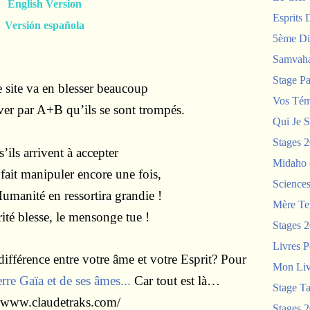
English Version
Esprits 
Versión española
5ème Di
Samvah
Stage P
ce
site va en blesser beaucoup
Vos Tém
uver par A+B qu’ils se sont trompés.
Qui Je S
Stages 
’ils arrivent à accepter
Midaho
 fait manipuler encore une fois,
Science
Humanité en ressortira grandie !
Mère Te
rité blesse, le mensonge tue !
Stages 
Livres P
différence entre votre âme et votre Esprit? Pour
Mon Liv
erre Gaïa et de ses âmes...
Car tout est là…
Stage T
//www.claudetraks.com/
Stages 