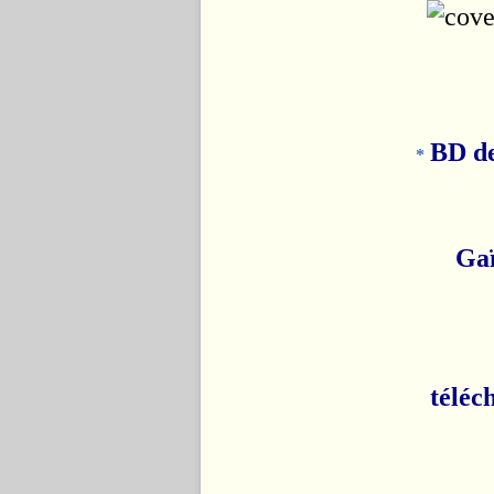
BD de
*
Gaï
téléc