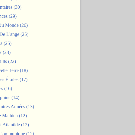
taires
(30)
nces
(29)
 Du Monde
(26)
De L'ange
(25)
la
(25)
x
(23)
-Ils
(22)
elle Terre
(18)
es Étoiles
(17)
es
(16)
phins
(14)
Autres Années
(13)
 Mathieu
(12)
t Atlantide
(12)
 Communique
(12)