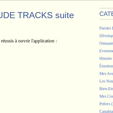
UDE TRACKS suite
CAT
Paroles 
Dévelop
réussis à ouvrir l'application :
Omraam 
Eveneme
Histoir
Émotion
Mes Ave
Les Nou
Bien-Etr
Mes Cou
Prières
(
Canalisa