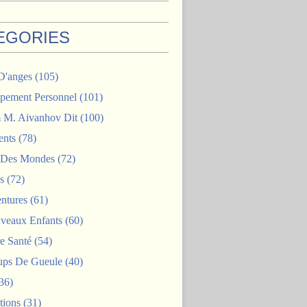
EGORIES
D'anges
(105)
pement Personnel
(101)
M. Aivanhov Dit
(100)
nts
(78)
e Des Mondes
(72)
s
(72)
ntures
(61)
veaux Enfants
(60)
e Santé
(54)
ps De Gueule
(40)
36)
tions
(31)