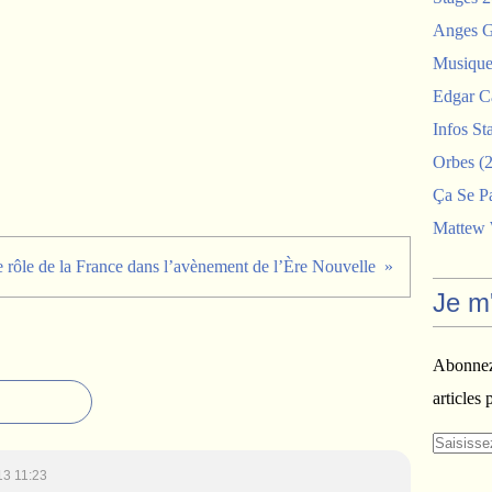
Anges G
Musiques
Edgar C
Infos St
Orbes
(2
Ça Se P
Mattew
 rôle de la France dans l’avènement de l’Ère Nouvelle
Je m
Abonnez-
articles 
13 11:23