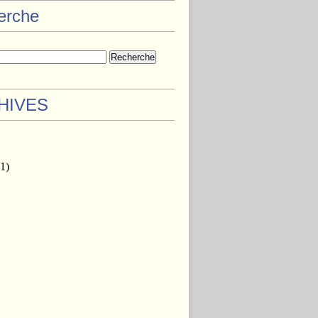
herche
HIVES
1)