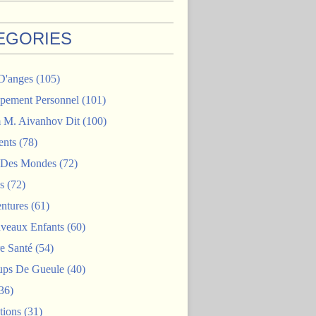
EGORIES
D'anges
(105)
pement Personnel
(101)
M. Aivanhov Dit
(100)
nts
(78)
e Des Mondes
(72)
s
(72)
ntures
(61)
veaux Enfants
(60)
e Santé
(54)
ps De Gueule
(40)
36)
tions
(31)