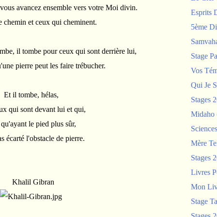
ous avancez ensemble vers votre Moi divin.
Esprits 
e chemin et ceux qui cheminent.
5ème Di
Samvah
mbe, il tombe pour ceux qui sont derrière lui,
Stage P
qu'une pierre peut les faire trébucher.
Vos Tém
Qui Je S
Et il tombe, hélas,
Stages 
x qui sont devant lui et qui,
Midaho
 qu'ayant le pied plus sûr,
Science
s écarté l'obstacle de pierre.
Mère Te
Stages 
Livres P
Khalil Gibran
Mon Liv
Stage T
Stages 