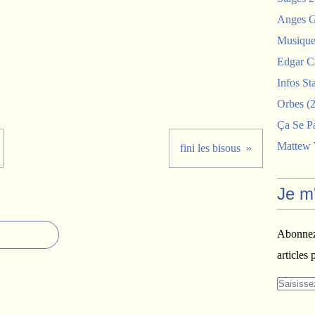
Anges G
Musiques
Edgar C
Infos St
Orbes
(2
Ça Se P
Mattew
fini les bisous
Je m
Abonnez-
articles 