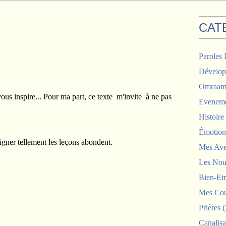
CAT
Paroles 
Dévelop
Omraam 
vous inspire... Pour ma part, ce texte m'invite à ne pas
Eveneme
Histoir
Émotion
eigner tellement les leçons abondent.
Mes Ave
Les Nou
Bien-Etr
Mes Cou
Prières
(
Canalisa