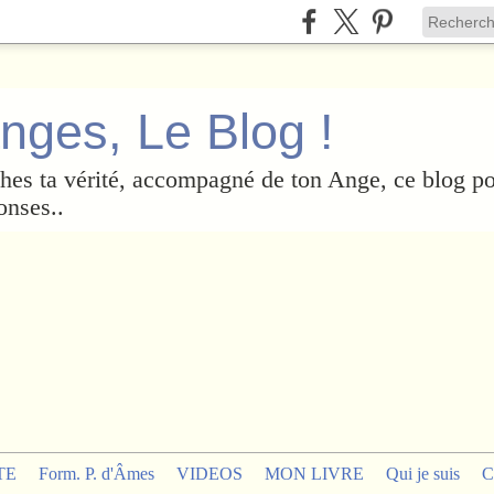
nges, Le Blog !
es ta vérité, accompagné de ton Ange, ce blog po
onses..
TE
Form. P. d'Âmes
VIDEOS
MON LIVRE
Qui je suis
C