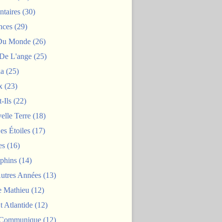
taires
(30)
nces
(29)
 Du Monde
(26)
De L'ange
(25)
la
(25)
x
(23)
-Ils
(22)
elle Terre
(18)
es Étoiles
(17)
es
(16)
phins
(14)
Autres Années
(13)
 Mathieu
(12)
t Atlantide
(12)
 Communique
(12)