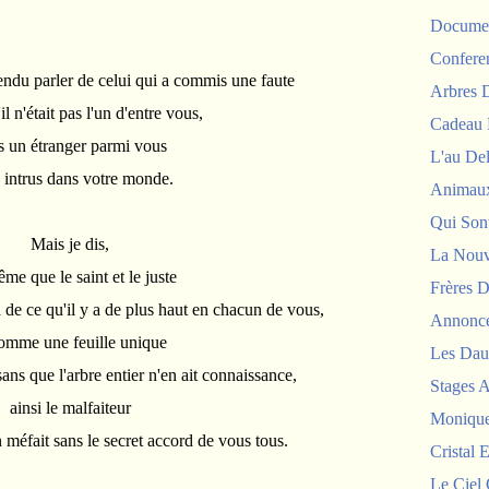
Documen
Confere
endu parler de celui qui a commis une faute
Arbres
l n'était pas l'un d'entre vous,
Cadeau 
s un étranger parmi vous
L'au De
n intrus dans votre monde.
Animau
Qui Sont
Mais je dis,
La Nouv
me que le saint et le juste
Frères D
 de ce qu'il y a de plus haut en chacun de vous,
Annonc
comme une feuille unique
Les Dau
sans que l'arbre entier n'en ait connaissance,
Stages 
ainsi le malfaiteur
Monique
 méfait sans le secret accord de vous tous.
Cristal E
Le Ciel