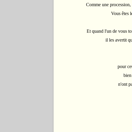
Comme une procession, v
Vous êtes l
Et quand l'un de vous to
il les avertit 
pour ceu
bien
n'ont pa