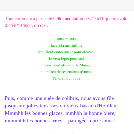
Tout commença par cette belle méditation dès 13h11 que m'avait
dictée "Bobo", du ciel.
tous ré-unis ,
face à la mer infinie,
un tilleul embaumant pour alcôve...
le vent léger pour ami,
sous l'oeil attendri de Marie,
au milieu de ses enfants ré-unis...
Paix, amour, love.
Puis, comme une nuée de colibris, nous avons filé
jusqu'aux jolies terrasses du vieux bassin d'Honfleur.
Mmmhh les bonnes glaces, mmhhh la bonne bière,
mmmhhh les bonnes frites... partagées entre amis !