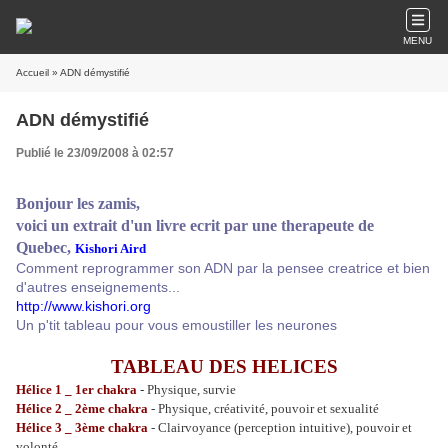
MENU
Accueil
» ADN démystifié
ADN démystifié
Publié le 23/09/2008 à 02:57
Bonjour les zamis,
voici un extrait d'un livre ecrit par une therapeute de
Quebec,
Kishori Aird
Comment reprogrammer son ADN par la pensee creatrice et bien
d'autres enseignements...
http://www.kishori.org
Un p'tit tableau pour vous emoustiller les neurones
TABLEAU DES HELICES
Hélice 1
_
1er chakra
- Physique, survie
Hélice 2
_
2ème chakra
- Physique, créativité, pouvoir et sexualité
Hélice 3
_
3ème chakra
- Clairvoyance (perception intuitive), pouvoir et
volonté