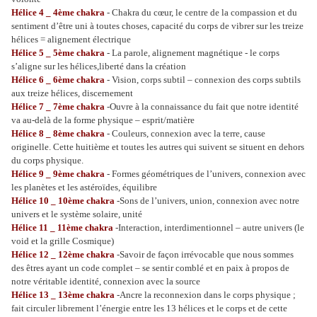
Hélice 4
_
4ème chakra
- Chakra du cœur, le centre de la compassion et du
sentiment d’être uni à toutes choses, capacité du corps de vibrer sur les treize
hélices = alignement électrique
Hélice 5
_
5ème chakra
- La parole, alignement magnétique - le corps
s’aligne sur les hélices,liberté dans la création
Hélice 6
_
6ème chakra
- Vision, corps subtil – connexion des corps subtils
aux treize hélices, discernement
Hélice 7
_
7ème chakra
-Ouvre à la connaissance du fait que notre identité
va au-delà de la forme physique – esprit/matière
Hélice 8
_
8ème chakra
- Couleurs, connexion avec la terre, cause
originelle. Cette huitième et toutes les autres qui suivent se situent en dehors
du corps physique.
Hélice 9
_
9ème chakra
- Formes géométriques de l’univers, connexion avec
les planètes et les astéroïdes, équilibre
Hélice 10
_
10ème chakra
-Sons de l’univers, union, connexion avec notre
univers et le système solaire, unité
Hélice 11
_
11ème chakra
-Interaction, interdimentionnel – autre univers (le
void et la grille Cosmique)
Hélice 12
_
12ème chakra
-Savoir de façon irrévocable que nous sommes
des êtres ayant un code complet – se sentir comblé et en paix à propos de
notre véritable identité, connexion avec la source
Hélice 13
_
13ème chakra
-Ancre la reconnexion dans le corps physique ;
fait circuler librement l’énergie entre les 13 hélices et le corps et de cette