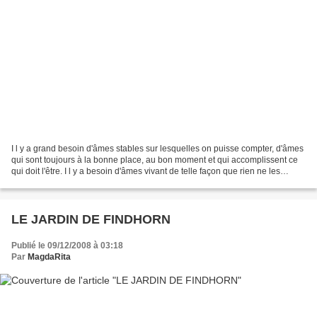
I l y a grand besoin d'âmes stables sur lesquelles on puisse compter, d'âmes
qui sont toujours à la bonne place, au bon moment et qui accomplissent ce
qui doit l'être. I l y a besoin d'âmes vivant de telle façon que rien ne les
trouble, parce qu'elles...
LE JARDIN DE FINDHORN
Publié le 09/12/2008 à 03:18
Par
MagdaRita