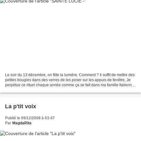
Le soir du 13 décembre, on fête la lumière. Comment ? Il suffit de mettre des
petites bougies dans des verres de les poser sur les appuis de fenêtre, Je
perpétue ce rituel chaque année comme ça se fait dans ma famille italienne.
on dit aussi : Qu'à partir...
La p'tit voix
Publié le 09/12/2008 à 03:47
Par
MagdaRita