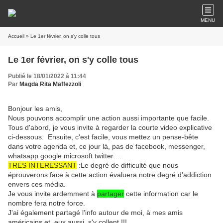
MENU
Accueil
» Le 1er février, on s'y colle tous
Le 1er février, on s'y colle tous
Publié le 18/01/2022 à 11:44
Par
Magda Rita Maffezzoli
Bonjour les amis,
Nous pouvons accomplir une action aussi importante que facile.
Tous d'abord, je vous invite à regarder la courte video explicative
ci-dessous. Ensuite, c'est facile, vous mettez un pense-bête
dans votre agenda et, ce jour là, pas de facebook, messenger,
whatsapp google microsoft twitter ...
TRES INTERESSANT
:Le degré de difficulté que nous
éprouverons face à cette action évaluera notre degré d'addiction
envers ces média.
Je vous invite ardemment à
partager
cette information car le
nombre fera notre force.
J'ai également partagé l'info autour de moi, à mes amis
américains et, eux aussi, s'y collent !!!