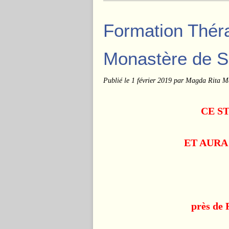
Formation Thé
Monastère de S
Publié le
1 février 2019
par Magda Rita Ma
CE S
ET AURA 
près de 