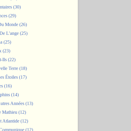
taires
(30)
nces
(29)
 Du Monde
(26)
De L'ange
(25)
la
(25)
x
(23)
-Ils
(22)
elle Terre
(18)
es Étoiles
(17)
es
(16)
phins
(14)
Autres Années
(13)
 Mathieu
(12)
t Atlantide
(12)
 Communique
(12)