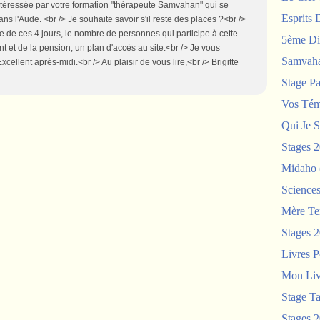
téressée par votre formation "thérapeute Samvahan" qui se
Esprits 
ans l'Aude. <br /> Je souhaite savoir s'il reste des places ?<br />
 de ces 4 jours, le nombre de personnes qui participe à cette
5ème Di
t et de la pension, un plan d'accès au site.<br /> Je vous
Samvah
xcellent après-midi.<br /> Au plaisir de vous lire,<br /> Brigitte
Stage P
Vos Tém
Qui Je S
Stages 
Midaho
Science
Mère Te
Stages 
Livres P
Mon Liv
Stage T
Stages 