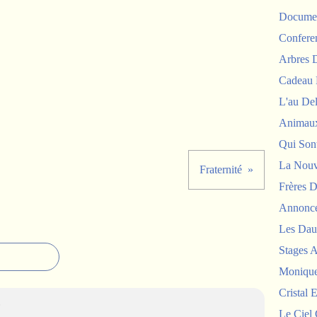
Documen
Confere
Arbres
Cadeau 
L'au De
Animau
Qui Sont
La Nouv
Fraternité
Frères D
Annonc
Les Dau
Stages 
Monique
Cristal E
6
Le Ciel