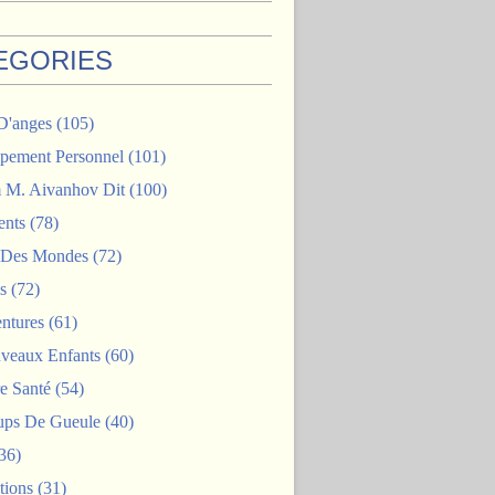
EGORIES
D'anges
(105)
pement Personnel
(101)
M. Aivanhov Dit
(100)
nts
(78)
e Des Mondes
(72)
s
(72)
ntures
(61)
veaux Enfants
(60)
e Santé
(54)
ps De Gueule
(40)
36)
tions
(31)