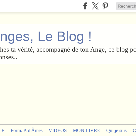
nges, Le Blog !
es ta vérité, accompagné de ton Ange, ce blog po
onses..
TE
Form. P. d'Âmes
VIDEOS
MON LIVRE
Qui je suis
C