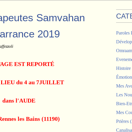
rapeutes Samvahan
CAT
arrance 2019
Paroles 
Dévelop
ffezzoli
Omraam 
Eveneme
TAGE EST REPORTÉ
Histoir
Émotion
LIEU du 4 au 7JUILLET
Mes Ave
Les Nou
dans l'AUDE
Bien-Etr
Mes Cou
Rennes les Bains (11190)
Prières
(
Canalisa