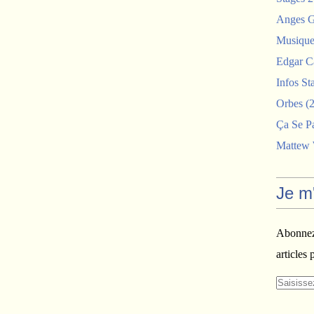
Anges G
Musiques
Edgar C
Infos St
Orbes
(2
Ça Se P
Mattew
Je m
Abonnez-
articles 