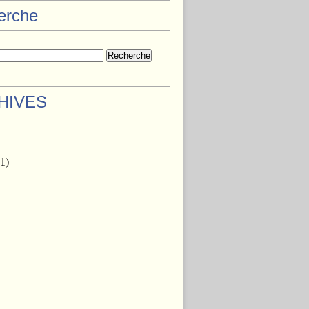
herche
HIVES
1)