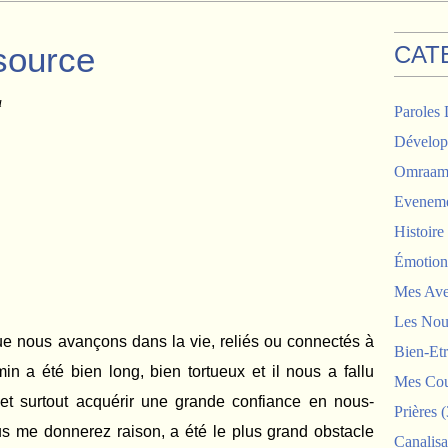
source
CAT
a
Paroles 
Dévelop
Omraam 
Eveneme
Histoir
Émotion
Mes Ave
Les Nou
que nous avançons dans la vie, reliés ou connectés à
Bien-Etr
in a été bien long, bien tortueux et il nous a fallu
Mes Cou
et surtout acquérir une grande confiance en nous-
Prières
(
s me donnerez raison, a été le plus grand obstacle
Canalisa