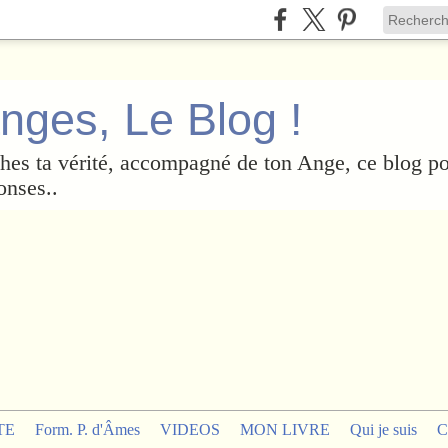
nges, Le Blog !
es ta vérité, accompagné de ton Ange, ce blog po
onses..
TE
Form. P. d'Âmes
VIDEOS
MON LIVRE
Qui je suis
C