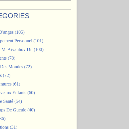
EGORIES
D'anges
(105)
pement Personnel
(101)
M. Aivanhov Dit
(100)
nts
(78)
e Des Mondes
(72)
s
(72)
ntures
(61)
veaux Enfants
(60)
e Santé
(54)
ps De Gueule
(40)
36)
tions
(31)