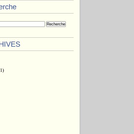
herche
HIVES
1)