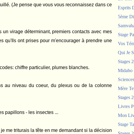
errouillé. (Je pense que vous vous reconnaissez dans ce
Esprits 
5ème Di
Samvah
s un virage déterminant, premiers contacts avec mes
Stage P
oies qu'Ils ont prises pour m'encourager à prendre une
Vos Tém
Qui Je S
Stages 
odes: chiffre particulier, plumes blanches.
Midaho
Science
s au niveau du coeur, du plexus ou de la colonne
Mère Te
Stages 
Livres P
s papillons - les insectes ...
Mon Liv
Stage T
 je me triturais la tête en me demandant si la décision
Stages 