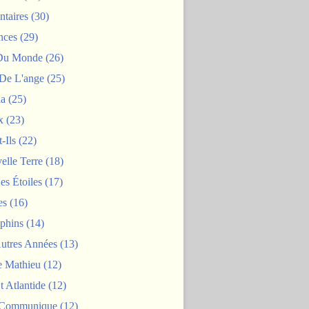
taires
(30)
nces
(29)
 Du Monde
(26)
De L'ange
(25)
la
(25)
x
(23)
-Ils
(22)
elle Terre
(18)
es Étoiles
(17)
es
(16)
phins
(14)
Autres Années
(13)
 Mathieu
(12)
t Atlantide
(12)
 Communique
(12)