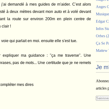
et j'ai demandé à mes guides de m'aider. C'est alors
Anges G
osté à deux mètres devant mon auto et à volé devant
Musiques
rant la route sur environ 200m en plein centre de
Edgar C
clair !
Infos St
Orbes
(2
voie qui parlait en moi. ensuite elle s'est tue.
Ça Se P
Mattew
ur expliquer ma guidance : "ça me traverse". Une
hrases, pas de mots... Une certitude que je ne remets
Je m
Abonnez-
 compléter mes dires
articles 