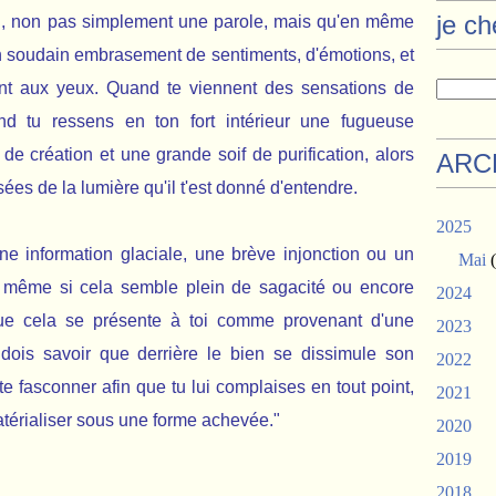
je c
i, non pas simplement une parole, mais qu'en même
n soudain embrasement de sentiments, d'émotions, et
nt aux yeux. Quand te viennent des sensations de
nd tu ressens en ton fort intérieur une fugueuse
 de création et une grande soif de purification, alors
ARC
sées de la lumière qu'il t'est donné d'entendre.
2025
ne information glaciale, une brève injonction ou un
Mai
(
, même si cela semble plein de sagacité ou encore
2024
que cela se présente à toi comme provenant d'une
2023
dois savoir que derrière le bien se dissimule son
2022
 te fasconner afin que tu lui complaises en tout point,
2021
atérialiser sous une forme achevée."
2020
2019
2018