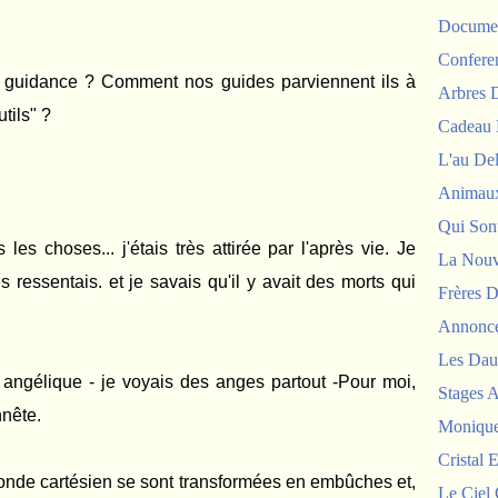
Documen
Confere
 guidance ? Comment nos guides parviennent ils à
Arbres
tils" ?
Cadeau 
L'au De
Animau
Qui Sont
 les choses... j'étais très attirée par l'après vie. Je
La Nouv
ressentais. et je savais qu'il y avait des morts qui
Frères D
Annonc
Les Dau
angélique - je voyais des anges partout -Pour moi,
Stages 
nnête.
Monique
Cristal E
onde cartésien se sont transformées en embûches et,
Le Ciel