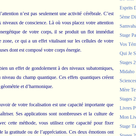
Esprits 
’attention n’est pas seulement une activité cérébrale. C’est
5ème Di
x niveaux de conscience. Là où vous placez votre attention
Samvah
ergétique de votre corps, il se produit un flot immédiat
Stage P
 zone, ce qui a un effet vitalisant sur les cellules de votre
Vos Tém
euses dont est composé votre corps énergie.
Qui Je S
Stages 
t bien un effet de gondolement à des niveaux subatomiques,
Midaho
au niveau du champ quantique. Ces effets quantiques créent
Science
e géométrie et d’harmonique.
Mère Te
Stages 
voir de votre focalisation est une capacité importante que
Livres P
triser. Ses applications sont nombreuses et la culture de
Mon Liv
vec cette méthode, vous utilisez cette capacité pour fixer
Stage T
e la gratitude ou de l’appréciation. Ces deux émotions ont
Stages 