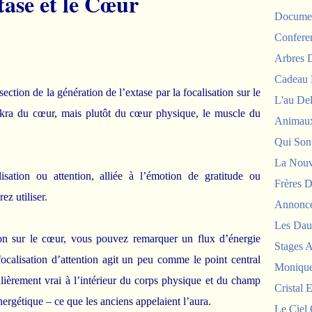
tase et le Cœur
Documen
Confere
Arbres
Cadeau 
ction de la génération de l’extase par la focalisation sur le
L'au De
kra du cœur, mais plutôt du cœur physique, le muscle du
Animau
Qui Sont
La Nouv
isation ou attention, alliée à l’émotion de gratitude ou
Frères D
ez utiliser.
Annonc
Les Dau
on sur le cœur, vous pouvez remarquer un flux d’énergie
Stages 
focalisation d’attention agit un peu comme le point central
Monique
ulièrement vrai à l’intérieur du corps physique et du champ
Cristal E
ergétique – ce que les anciens appelaient l’aura.
Le Ciel