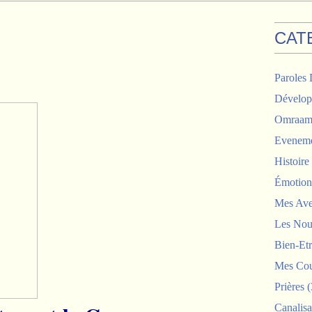
CAT
Paroles 
Dévelop
Omraam 
Eveneme
Histoir
Émotion
Mes Ave
Les Nou
Bien-Etr
Mes Cou
Prières
(
Canalisa