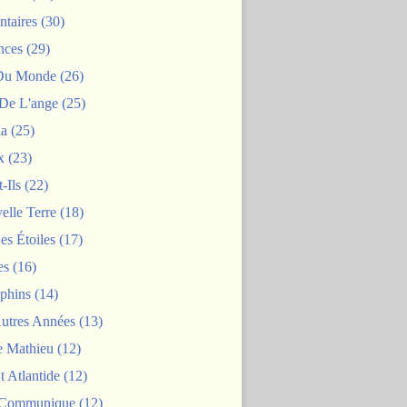
taires
(30)
nces
(29)
 Du Monde
(26)
De L'ange
(25)
la
(25)
x
(23)
-Ils
(22)
elle Terre
(18)
es Étoiles
(17)
es
(16)
phins
(14)
Autres Années
(13)
 Mathieu
(12)
t Atlantide
(12)
 Communique
(12)