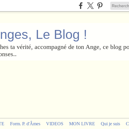
nges, Le Blog !
es ta vérité, accompagné de ton Ange, ce blog po
onses..
TE
Form. P. d'Âmes
VIDEOS
MON LIVRE
Qui je suis
C