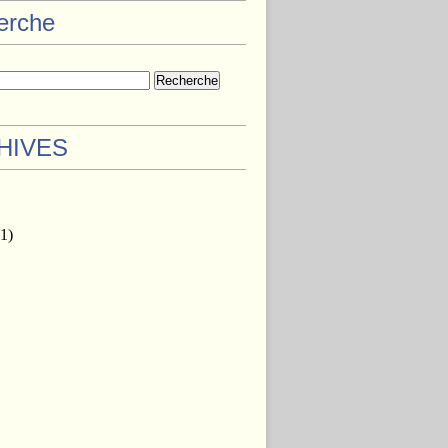
herche
HIVES
1)