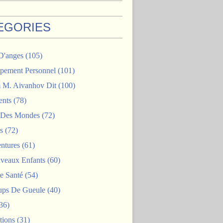
EGORIES
D'anges
(105)
pement Personnel
(101)
M. Aivanhov Dit
(100)
nts
(78)
e Des Mondes
(72)
s
(72)
ntures
(61)
veaux Enfants
(60)
e Santé
(54)
ps De Gueule
(40)
36)
tions
(31)