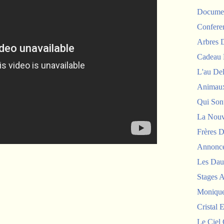
Documen
Confere
Arbres
Cadeau 
L'au De
Animau
Qui Sont
La Nouv
Frères D
Annonc
Les Dau
Stages 
Monique
Cristal E
Le Ciel