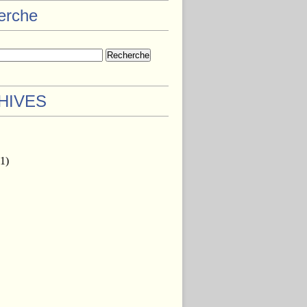
herche
HIVES
1)