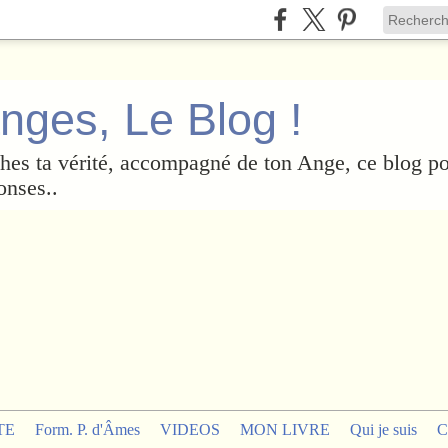
nges, Le Blog !
es ta vérité, accompagné de ton Ange, ce blog po
onses..
TE
Form. P. d'Âmes
VIDEOS
MON LIVRE
Qui je suis
C