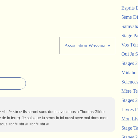
Esprits 
5ème Di
Samvah
Stage P
Vos Tém
Association Wassana
Qui Je S
Stages 
Midaho
Science
Mère Te
Stages 
Livres P
> <br /> <br /> ils seront sans doute avec nous à Thorens Glière
de la terre). Je sais que tu seras là toi aussi avec moi dans mon
Mon Liv
ous.<br /> <br /> <br /> <br />
Stage T
Stages 