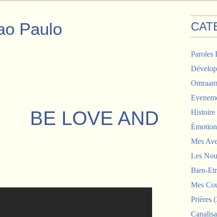
Sao Paulo
CAT
Paroles 
Dévelop
Omraam 
Eveneme
OVE AND
Histoir
Émotion
Mes Ave
Les Nou
Bien-Etr
Mes Cou
Prières
(
Canalisa