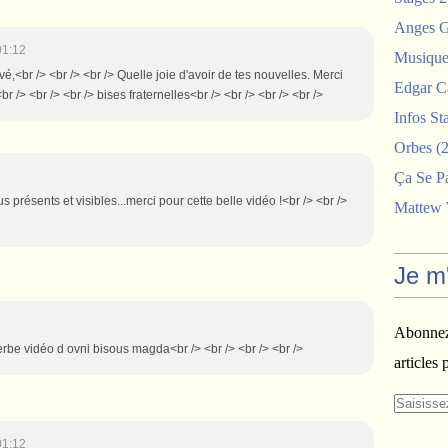
Anges G
01:12
Musiques
vé,<br /> <br /> <br /> Quelle joie d'avoir de tes nouvelles. Merci
Edgar C
 /> <br /> <br /> bises fraternelles<br /> <br /> <br /> <br />
Infos St
Orbes
(2
Ça Se P
us présents et visibles...merci pour cette belle vidéo !<br /> <br />
Mattew
Je m
Abonnez-
erbe vidéo d ovni bisous magda<br /> <br /> <br /> <br />
articles 
01:12