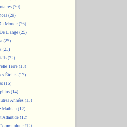
taires
(30)
nces
(29)
 Du Monde
(26)
De L'ange
(25)
la
(25)
x
(23)
-Ils
(22)
elle Terre
(18)
es Étoiles
(17)
es
(16)
phins
(14)
Autres Années
(13)
 Mathieu
(12)
t Atlantide
(12)
 Communique
(12)