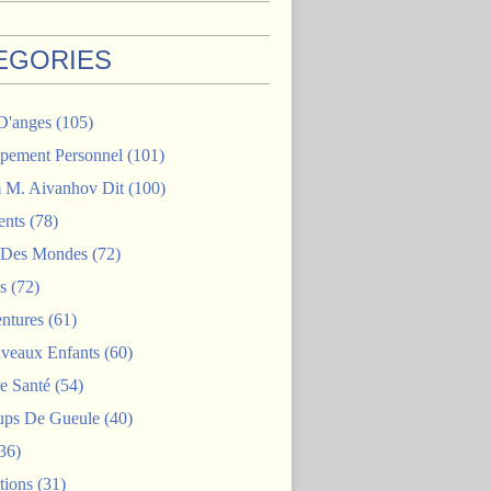
EGORIES
D'anges
(105)
pement Personnel
(101)
M. Aivanhov Dit
(100)
nts
(78)
e Des Mondes
(72)
s
(72)
ntures
(61)
veaux Enfants
(60)
e Santé
(54)
ps De Gueule
(40)
36)
tions
(31)