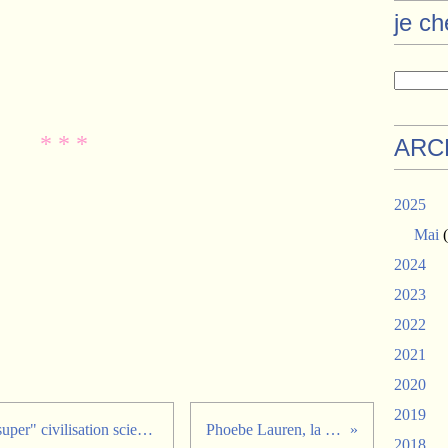
je c
* * *
ARC
2025
Mai
(
2024
2023
2022
2021
2020
2019
Découverte de l'existence d'une "super" civilisation scientifique
Phoebe Lauren, la voix
2018