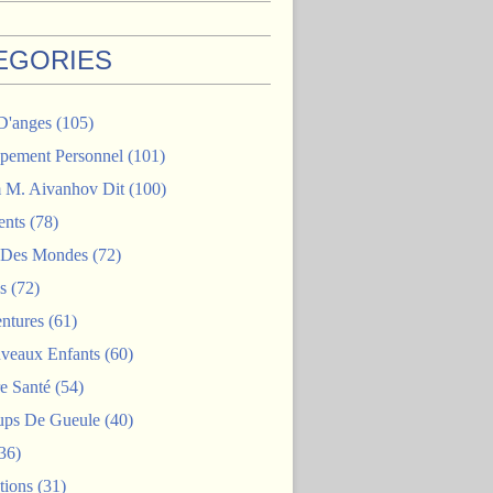
EGORIES
D'anges
(105)
pement Personnel
(101)
M. Aivanhov Dit
(100)
nts
(78)
e Des Mondes
(72)
s
(72)
ntures
(61)
veaux Enfants
(60)
e Santé
(54)
ps De Gueule
(40)
36)
tions
(31)