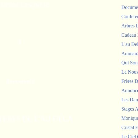
journée ensemble
Documen
Confere
Arbres
Cadeau 
à
L'au De
Animau
Qui Sont
La Nouv
découvrir
Frères D
Annonc
Les Dau
Stages 
TERES DE L'AU-DELA
Monique
Cristal E
Le Ciel