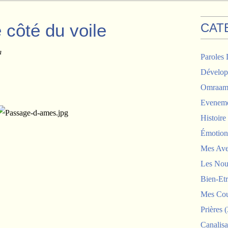
e côté du voile
CAT
a
Paroles 
Dévelop
Omraam 
Eveneme
Histoir
Émotion
Mes Ave
Les Nou
Bien-Etr
Mes Cou
Prières
(
Canalisa