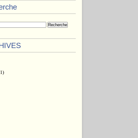
herche
HIVES
1)