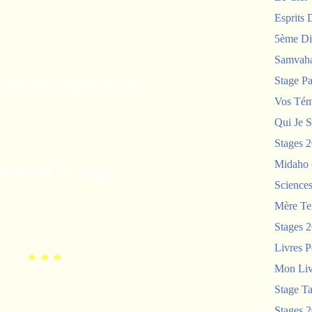
Esprits 
5ème Di
Samvah
Stage P
i 20 décembre 2014
Vos Tém
Qui Je S
Stages 
Midaho
EPOIX (Ariège)
Science
Mère Te
Stages 
Livres P
* * *
Mon Liv
Stage T
Stages 