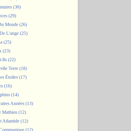
taires
(30)
nces
(29)
 Du Monde
(26)
De L'ange
(25)
la
(25)
x
(23)
-Ils
(22)
elle Terre
(18)
es Étoiles
(17)
es
(16)
phins
(14)
Autres Années
(13)
 Mathieu
(12)
t Atlantide
(12)
 Communique
(12)