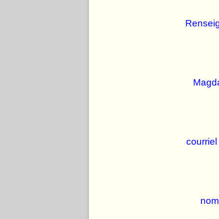
Renseig
Magda
courrie
nomb