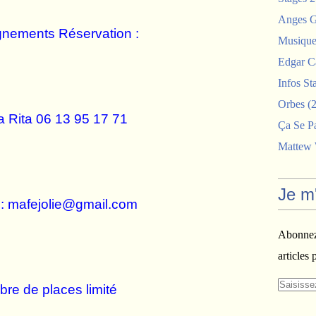
Anges G
nements Réservation :
Musiques
Edgar C
Infos St
Orbes
(2
 Rita 06 13 95 17 71
Ça Se P
Mattew
Je m
l : mafejolie@gmail.com
Abonnez-
articles 
re de places limité