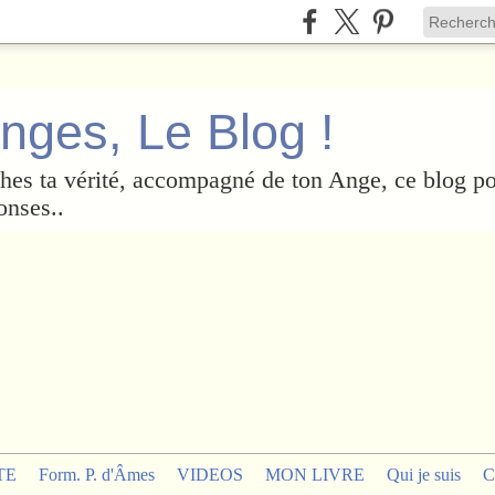
nges, Le Blog !
es ta vérité, accompagné de ton Ange, ce blog po
onses..
TE
Form. P. d'Âmes
VIDEOS
MON LIVRE
Qui je suis
C