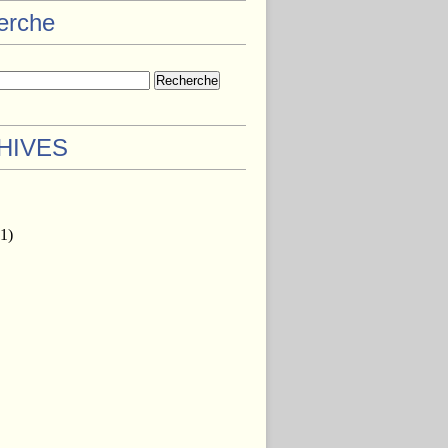
herche
HIVES
1)