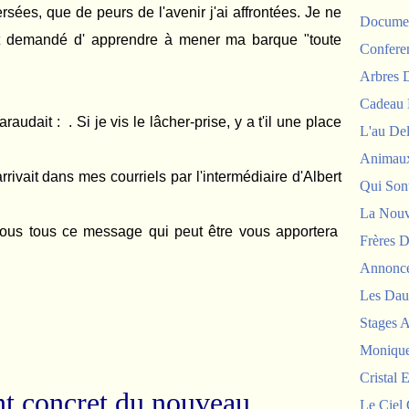
sées, que de peurs de l'avenir j'ai affrontées. Je ne
Documen
ait demandé d' apprendre à mener ma barque "toute
Confere
Arbres
Cadeau 
udait : . Si je vis le lâcher-prise, y a t'il une place
L'au De
Animau
vait dans mes courriels par l'intermédiaire d'Albert
Qui Sont
La Nouv
vous tous ce message qui peut être vous apportera
Frères D
Annonc
Les Dau
Stages 
Monique
Cristal E
t concret du nouveau
Le Ciel