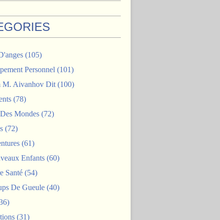
EGORIES
D'anges
(105)
pement Personnel
(101)
M. Aivanhov Dit
(100)
nts
(78)
e Des Mondes
(72)
s
(72)
ntures
(61)
veaux Enfants
(60)
e Santé
(54)
ps De Gueule
(40)
36)
tions
(31)