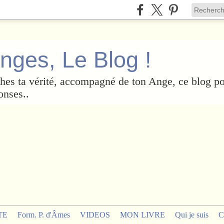
nges, Le Blog !
es ta vérité, accompagné de ton Ange, ce blog po
onses..
TE
Form. P. d'Âmes
VIDEOS
MON LIVRE
Qui je suis
C