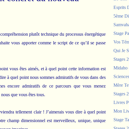
Esprits 
5ème Di
Samvah
Stage P
e compréhension plutôt technique du processus énergétique
Vos Tém
uhaite vous apporter comme le script de ce qu’il se passe
Qui Je S
Stages 
Midaho
oint vous êtes aimés, et à quel point cette information est
Science
dire à quel point nous sommes admiratifs de vous dans des
Mère Te
mes encore admiratifs de ce parcours que vous menez
Stages 
 nous que vous êtes tous.
Livres P
Mon Liv
iendra tellement clair ! J’aimerais vous dire à quel point
Stage T
otre champ dimensionnel est merveilleux, unique, unique
Stages 