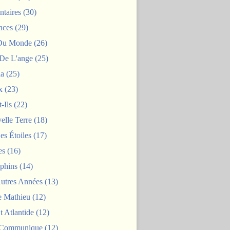
taires
(30)
nces
(29)
 Du Monde
(26)
De L'ange
(25)
la
(25)
x
(23)
-Ils
(22)
elle Terre
(18)
es Étoiles
(17)
es
(16)
phins
(14)
Autres Années
(13)
 Mathieu
(12)
t Atlantide
(12)
 Communique
(12)