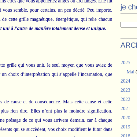
rtains êtres que vous appelleriez anges ou archanges. Elle fut
je c
i vous semble, pour certains, un peu décrié. Peu importe.
on de cette grille magnétique, énergétique, qui relie chacun
 uni à l’autre de manière totalement dense et unique
.
ARC
2025
ette grille qui vous unit, le seul moyen que vous aviez de
Mai
(
ser un choix d’interprétation qui s’appelle l’incarnation, que
2024
2023
2022
ns de cause et de conséquence. Mais cette cause et cette
2021
us rien dire. Elles n’ont plus la moindre signification.
2020
 ne présage de ce qui vous arrivera demain, car à chaque
2019
sents qui se succèdent, vos choix modifient le futur dans
2018