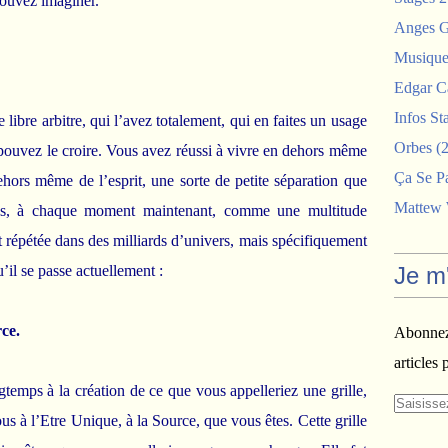
ouvez imaginer.
Anges G
Musiques
Edgar C
Infos St
 libre arbitre, qui l’avez totalement, qui en faites un usage
Orbes
(2
ouvez le croire. Vous avez réussi à vivre en dehors même
Ça Se P
ehors même de l’esprit, une sorte de petite séparation que
Mattew
ous, à chaque moment maintenant, comme une multitude
t répétée dans des milliards d’univers, mais spécifiquement
Je m
’il se passe actuellement :
rce.
Abonnez-
articles 
gtemps à la création de ce que vous appelleriez une grille,
us à l’Etre Unique, à la Source, que vous êtes. Cette grille