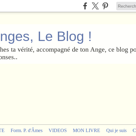
nges, Le Blog !
es ta vérité, accompagné de ton Ange, ce blog po
onses..
TE
Form. P. d'Âmes
VIDEOS
MON LIVRE
Qui je suis
C