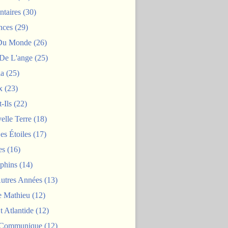
taires
(30)
nces
(29)
 Du Monde
(26)
De L'ange
(25)
la
(25)
x
(23)
-Ils
(22)
elle Terre
(18)
es Étoiles
(17)
es
(16)
phins
(14)
Autres Années
(13)
 Mathieu
(12)
t Atlantide
(12)
 Communique
(12)