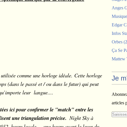
Anges G
Musiques
Edgar C
Infos St
Orbes
(2
Ça Se P
Mattew
e utilisée comme une horloge idéale. Cette horloge
Je m
ps (dans le passé et / ou dans le futur) qui peut
 qu’importe leur langue....
Abonnez-
articles 
tées ici pour confirmer le "match" entre les
lisent une triangulation précise.
Night Sky à
12, heure locale ... une heure avant le lever du