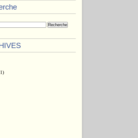
herche
HIVES
1)