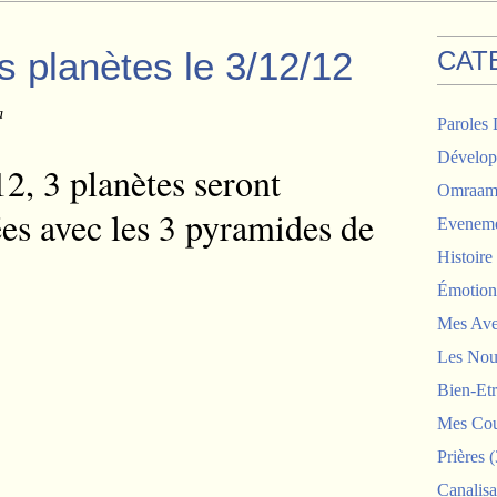
s planètes le 3/12/12
CAT
a
Paroles 
Dévelop
, 3 planètes seront
Omraam 
ées avec les 3 pyramides de
Eveneme
Histoir
Émotion
Mes Ave
Les Nou
Bien-Etr
Mes Cou
Prières
(
Canalisa