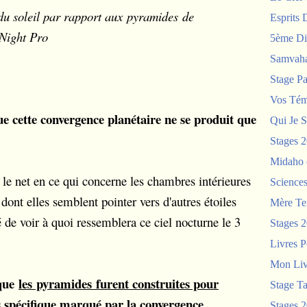
du soleil par rapport aux pyramides de
Esprits 
 Night Pro
5ème Di
Samvah
Stage P
Vos Tém
ue cette convergence planétaire ne se produit que
Qui Je S
Stages 
Midaho
 le net en ce qui concerne les chambres intérieures
Science
dont elles semblent pointer vers d'autres étoiles
Mère Te
dé de voir à quoi ressemblera ce ciel nocturne le 3
Stages 
Livres P
Mon Liv
 que
les pyramides furent construites pour
Stage T
s spécifique marqué par la convergence
Stages 