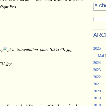
je c
Night Pro.
ARC
2025
Mai
(
2024
2023
2022
2021
2020
2019
, en Egypte, le 3 Décembre 2012, heure locale ...
2018