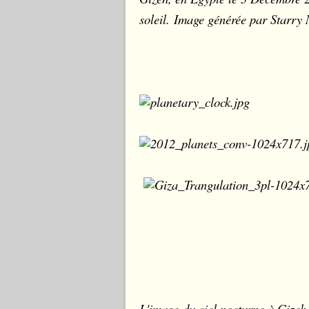
soleil. Image générée par Starry 
L'image
du ciel nocturne à Gizeh