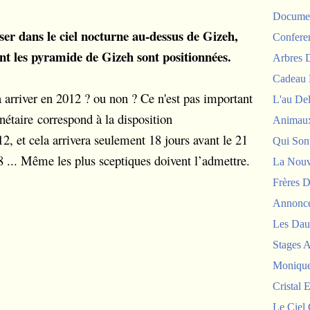
Documen
sser dans le ciel nocturne au-dessus de Gizeh,
Confere
ont les pyramide de Gizeh sont positionnées.
Arbres
Cadeau 
arriver en 2012 ? ou non ? Ce n'est pas important
L'au De
anétaire correspond à la disposition
Animau
, et cela arrivera seulement 18 jours avant le 21
Qui Sont
8 ... Même les plus sceptiques doivent l’admettre.
La Nouv
Frères D
Annonc
Les Dau
Stages 
Monique
Cristal E
Le Ciel