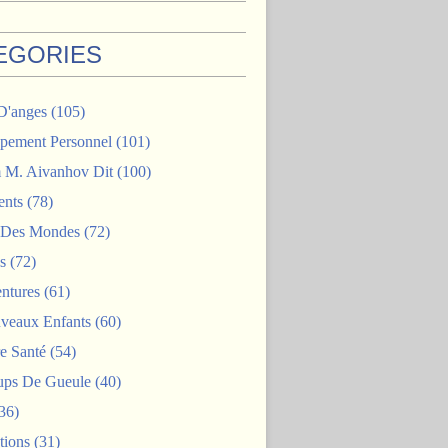
EGORIES
D'anges
(105)
pement Personnel
(101)
M. Aivanhov Dit
(100)
nts
(78)
e Des Mondes
(72)
s
(72)
ntures
(61)
veaux Enfants
(60)
e Santé
(54)
ps De Gueule
(40)
36)
tions
(31)