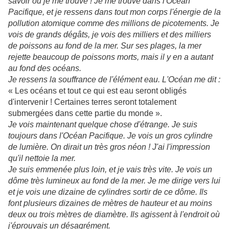
savoir où je me trouve ! Je me trouve dans l'Océan
Pacifique, et je ressens dans tout mon corps l'énergie de la
pollution atomique comme des millions de picotements. Je
vois de grands dégâts, je vois des milliers et des milliers
de poissons au fond de la mer. Sur ses plages, la mer
rejette beaucoup de poissons morts, mais il y en a autant
au fond des océans.
Je ressens la souffrance de l'élément eau. L'Océan me dit :
« Les océans et tout ce qui est eau seront obligés
d'intervenir ! Certaines terres seront totalement
submergées dans cette partie du monde ».
Je vois maintenant quelque chose d'étrange. Je suis
toujours dans l'Océan Pacifique. Je vois un gros cylindre
de lumière. On dirait un très gros néon ! J'ai l'impression
qu'il nettoie la mer.
Je suis emmenée plus loin, et je vais très vite. Je vois un
dôme très lumineux au fond de la mer. Je me dirige vers lui
et je vois une dizaine de cylindres sortir de ce dôme. Ils
font plusieurs dizaines de mètres de hauteur et au moins
deux ou trois mètres de diamètre. Ils agissent à l'endroit où
j'éprouvais un désagrément.