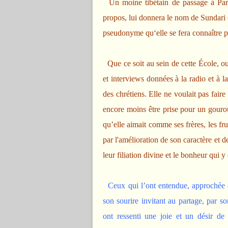
Un moine tibétain de passage à Pari
propos, lui donnera le nom de Sundari q
pseudonyme qu‘elle se fera connaître p
Que ce soit au sein de cette École, ouv
et interviews données à la radio et à la
des chrétiens. Elle ne voulait pas fai
encore moins être prise pour un gourou
qu’elle aimait comme ses frères, les fr
par l'amélioration de son caractère et d
leur filiation divine et le bonheur qui y 
Ceux qui l’ont entendue, approchée o
son sourire invitant au partage, par so
ont ressenti une joie et un désir de