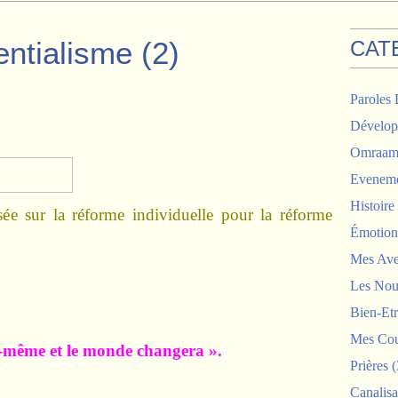
entialisme (2)
CAT
Paroles 
Dévelop
Omraam 
Eveneme
Histoir
e sur la réforme individuelle pour la réforme
Émotion
Mes Ave
Les Nou
Bien-Etr
Mes Cou
oi-même et le monde changera ».
Prières
(
Canalisa