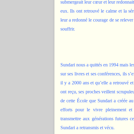
submergeait leur cœur et leur redonnait 
eux. Ils ont retrouvé le calme et la s
leur a redonné le courage de se relever 
souffrir.
Sundari nous a quittés en 1994 mais les
sur ses livres et ses conférences, ils 
il y a 2000 ans et qu’elle a retrouvé e
ont reçu, ses proches veillent scrupule
de cette École que Sundari a créée 
efforts pour le vivre pleinement et
transmettre aux générations futures c
Sundari a retransmis et vécu.