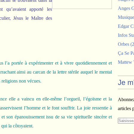
hacun se trouvaient dans la
Anges G
t qu’avaient apporté les
Musiques
culier, Jésus le Maître des
Edgar C
Infos St
Orbes
(2
Ça Se P
Mattew
l’a portée à expérimenter et à vivre quotidiennement et
achant ainsi au carcan de la lettre stérile auquel le mental
s religions non vécues.
Je m
e elle a vaincu en elle-même l’orgueil, l’égoïsme et la
Abonnez-
asservissent l’homme et le font souffrir. La joie ressentie à
articles 
et son épanouissement issu de sa vie spirituelle sincère et
 qui la côtoyaient.