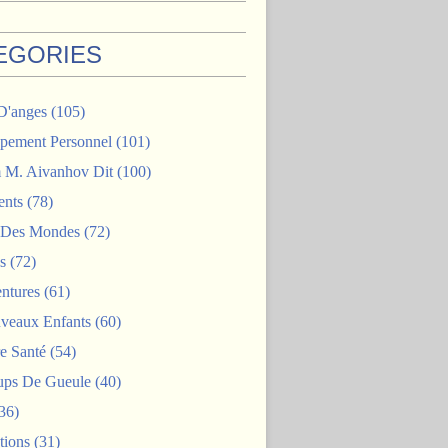
EGORIES
D'anges
(105)
pement Personnel
(101)
M. Aivanhov Dit
(100)
nts
(78)
e Des Mondes
(72)
s
(72)
ntures
(61)
veaux Enfants
(60)
e Santé
(54)
ps De Gueule
(40)
36)
tions
(31)