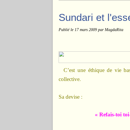
Sundari et l'ess
Publié le
17 mars 2009
par MagdaRita
C’est une éthique de vie basé
collective.
Sa devise :
« Refais-toi t