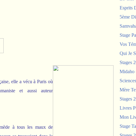
Esprits 
5ème Di
Samvah
Stage P
Vos Tém
Qui Je S
Stages 
Midaho
Science
aise, elle a vécu à Paris où
Mère Te
humaniste et aussi auteur
Stages 
Livres P
Mon Liv
Stage T
remède à tous les maux de
Stages 