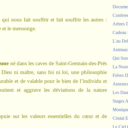
Documen
Confere
 qui nous fait souffrir et fait souffrir les autres :
Arbres
ie et le mensonge.
Cadeau 
L'au De
Animau
Qui Sont
isme
né dans les caves de Saint-Germain-des-Prés
La Nouv
 Dieu ni maître, sans foi ni loi, une philosophie
Frères D
urable et de valable pour le bien de l’individu et
Annonc
outient et aggrave les déviations de la nature
Les Dau
Stages 
Monique
ppuie sur les valeurs essentielles du cœur et de
Cristal E
Le Ciel