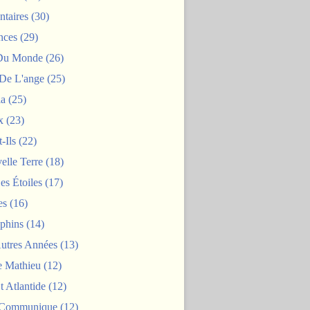
taires
(30)
nces
(29)
 Du Monde
(26)
De L'ange
(25)
la
(25)
x
(23)
-Ils
(22)
elle Terre
(18)
es Étoiles
(17)
es
(16)
phins
(14)
Autres Années
(13)
 Mathieu
(12)
t Atlantide
(12)
 Communique
(12)