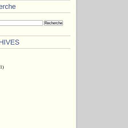
herche
HIVES
1)