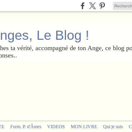
nges, Le Blog !
es ta vérité, accompagné de ton Ange, ce blog po
onses..
TE
Form. P. d'Âmes
VIDEOS
MON LIVRE
Qui je suis
C