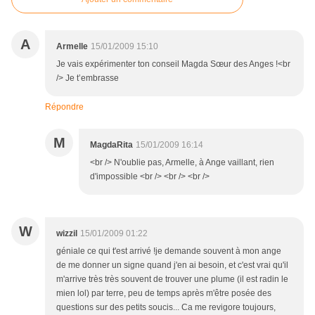
A
Armelle
15/01/2009 15:10
Je vais expérimenter ton conseil Magda Sœur des Anges !<br
/> Je t’embrasse
Répondre
M
MagdaRita
15/01/2009 16:14
<br /> N'oublie pas, Armelle, à Ange vaillant, rien
d'impossible <br /> <br /> <br />
W
wizzil
15/01/2009 01:22
géniale ce qui t'est arrivé !je demande souvent à mon ange
de me donner un signe quand j'en ai besoin, et c'est vrai qu'il
m'arrive très très souvent de trouver une plume (il est radin le
mien lol) par terre, peu de temps après m'être posée des
questions sur des petits soucis... Ca me revigore toujours,