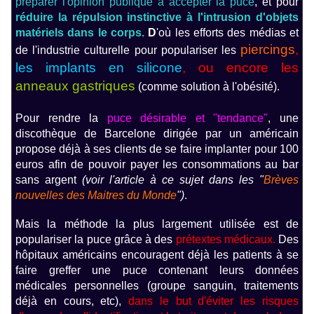
préparer l'opinion publique à accepter la puce
, et pour
réduire la répulsion instinctive à l'intrusion d'objets
matériels dans le corps.
D
'où les efforts des médias et
p
iercings
,
de l'industrie culturelle pour populariser les
les implants en silicone
, ou encore les
anneaux gastriques
(comme solution à l'obésité).
Pour rendre la
puce désirable et "tendance"
, une
discothèque de Barcelone dirigée par un américain
propose déjà à ses clients de se faire implanter pour 100
euros afin de pouvoir payer les consommations au bar
sans argent
(voir l'article à ce sujet dans les "
Brèves
nouvelles des Maitres du Monde
")
.
Mais la méthode la plus largement utilisée est de
populariser la puce grâce à des
prétextes médicaux.
Des
hôpitaux américains encouragent déjà les patients à se
faire greffer une puce contenant leurs données
médicales personnelles (groupe sanguin, traitements
déjà en cours, etc),
dans le but d'éviter les risques