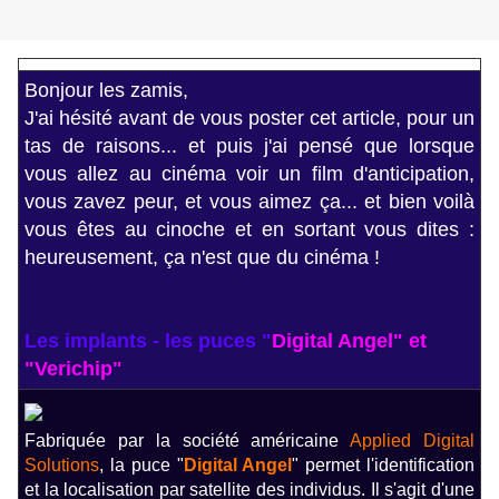
Bonjour les zamis,
J'ai hésité avant de vous poster cet article, pour un
tas de raisons... et puis j'ai pensé que lorsque
vous allez au cinéma voir un film d'anticipation,
vous zavez peur, et vous aimez ça... et bien voilà
vous êtes au cinoche et en sortant vous dites :
heureusement, ça n'est que du cinéma !
Les implants - les puces "
Digital Angel" et
"Verichip"
F
abriquée par la société américaine
Applied Digital
Solutions
, la puce "
Digital Angel
"
permet l'identification
et la localisation par satellite des individus.
Il s'agit d'une