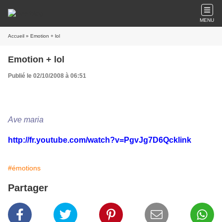
MENU
Accueil
» Emotion + lol
Emotion + lol
Publié le 02/10/2008 à 06:51
Ave maria
http://fr.youtube.com/watch?v=PgvJg7D6Qck
link
#émotions
Partager