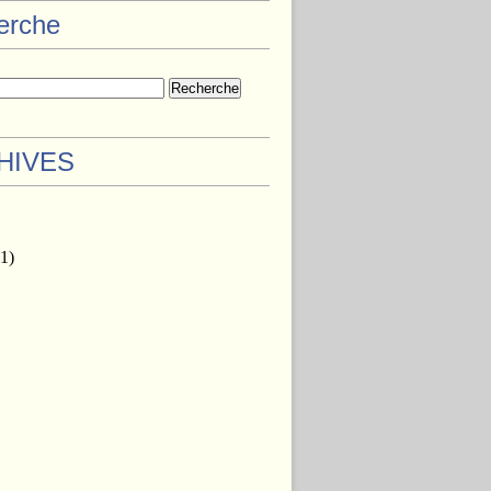
herche
HIVES
1)