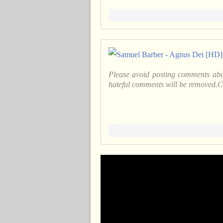
Please avoid posting comments abo
hateful comments will be removed.