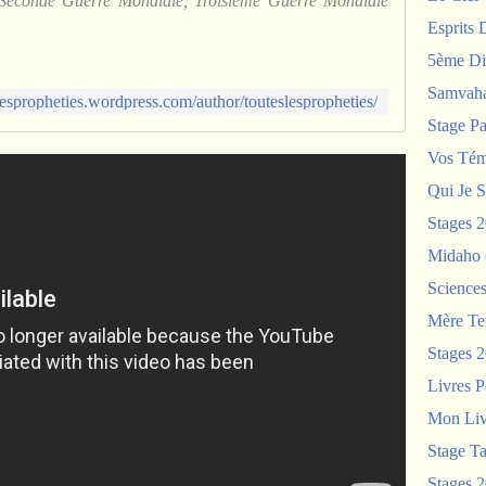
us Seconde Guerre Mondiale, Troisième Guerre Mondiale
Esprits 
5ème Di
Samvah
slespropheties.wordpress.com/author/touteslespropheties/
Stage P
Vos Tém
Qui Je S
Stages 
Midaho
Science
Mère Te
Stages 
Livres P
Mon Liv
Stage T
Stages 