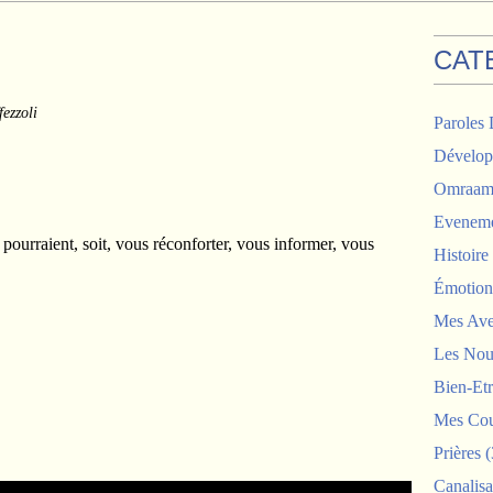
CAT
ezzoli
Paroles 
Dévelop
Omraam 
Eveneme
 pourraient, soit, vous réconforter, vous informer, vous
Histoir
Émotion
Mes Ave
Les Nou
Bien-Etr
Mes Cou
Prières
(
Canalisa