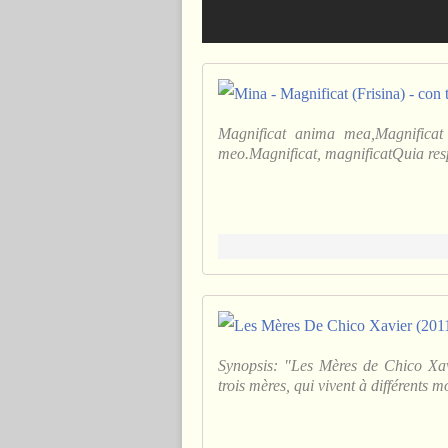
Magnificat anima mea,Magnificat 
meo.Magnificat, magnificatQuia resp
Synopsis: "Les Mères de Chico Xavie
trois mères, qui vivent à différents mo