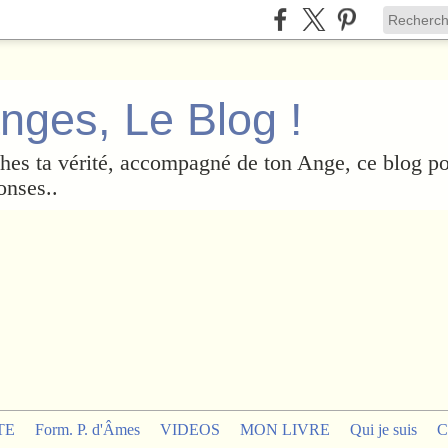
nges, Le Blog !
es ta vérité, accompagné de ton Ange, ce blog po
onses..
TE
Form. P. d'Âmes
VIDEOS
MON LIVRE
Qui je suis
C