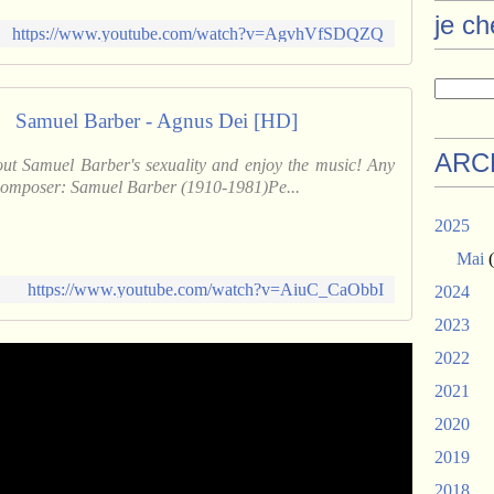
je c
https://www.youtube.com/watch?v=AgvhVfSDQZQ
Samuel Barber - Agnus Dei [HD]
ARC
ut Samuel Barber's sexuality and enjoy the music! Any
Composer: Samuel Barber (1910-1981)Pe...
2025
Mai
(
https://www.youtube.com/watch?v=AiuC_CaObbI
2024
2023
2022
2021
2020
2019
2018