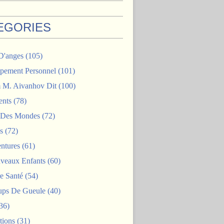
EGORIES
D'anges
(105)
pement Personnel
(101)
M. Aivanhov Dit
(100)
nts
(78)
e Des Mondes
(72)
s
(72)
ntures
(61)
veaux Enfants
(60)
e Santé
(54)
ps De Gueule
(40)
36)
tions
(31)