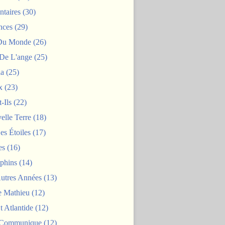
taires
(30)
nces
(29)
 Du Monde
(26)
De L'ange
(25)
la
(25)
x
(23)
-Ils
(22)
elle Terre
(18)
es Étoiles
(17)
es
(16)
phins
(14)
Autres Années
(13)
 Mathieu
(12)
t Atlantide
(12)
 Communique
(12)