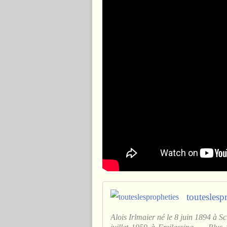
touteslesp
Alois Irlmaier né le 8 juin 1894 à S