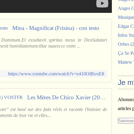
Anges G
Musiques
Edgar C
Mina - Magnificat (Frisina) - con testo
Infos St
Dominum.Et exsultavit spiritus meus in DeoSalutari
Orbes
(2
exit humilitatemancillae suaeecce enim ...
Ça Se P
Mattew
https://www.youtube.com/watch?v=e410OlByoE8
Je m
Les Mères De Chico Xavier (2011) VOSTFR
Abonnez-
articles 
r" est basé sur des faits réels et raconte l'histoire de
ments de leur vie et elles...