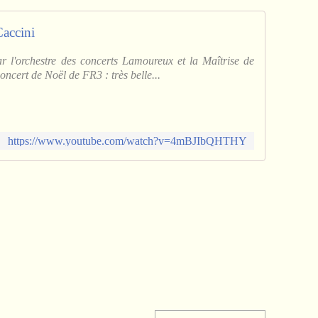
c
l
Caccini
a
i
 l'orchestre des concerts Lamoureux et la Maîtrise de
r
ncert de Noël de FR3 : très belle...
a
g
e
s
s
https://www.youtube.com/watch?v=4mBJIbQHTHY
u
r
l
e
d
o
n
d
'
o
r
g