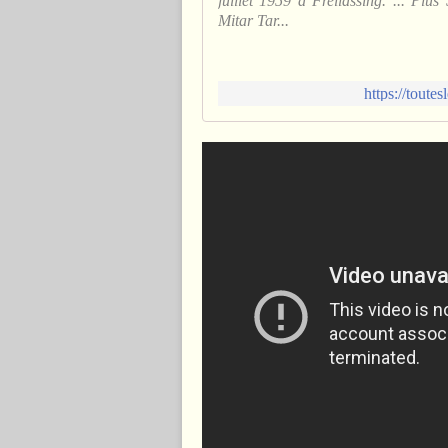
juillet 1959 à Freilassing. ... Pl
Mitar Tar...
https://toute