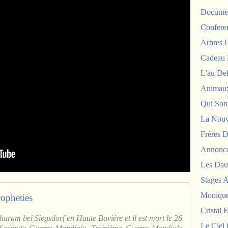
Documen
Confere
Arbres
Cadeau 
L'au De
Animau
Qui Sont
La Nouv
Frères D
Annonc
Les Dau
Stages 
Monique
ropheties
Cristal E
charam bei Siegsdorf en Haute Bavière et il est mort le 26
Le Ciel