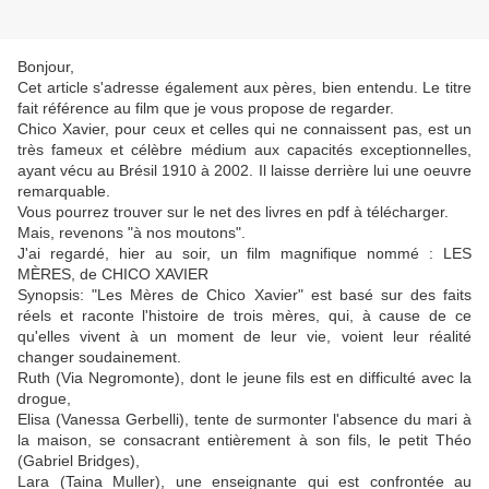
Bonjour,
Cet article s'adresse également aux pères, bien entendu. Le titre
fait référence au film que je vous propose de regarder.
Chico Xavier, pour ceux et celles qui ne connaissent pas, est un
très fameux et célèbre médium aux capacités exceptionnelles,
ayant vécu au Brésil 1910 à 2002. Il laisse derrière lui une oeuvre
remarquable.
Vous pourrez trouver sur le net des livres en pdf à télécharger.
Mais, revenons "à nos moutons".
J'ai regardé, hier au soir, un film magnifique nommé : LES
MÈRES, de CHICO XAVIER
Synopsis: "Les Mères de Chico Xavier" est basé sur des faits
réels et raconte l'histoire de trois mères, qui, à cause de ce
qu'elles vivent à un moment de leur vie, voient leur réalité
changer soudainement.
Ruth (Via Negromonte), dont le jeune fils est en difficulté avec la
drogue,
Elisa (Vanessa Gerbelli), tente de surmonter l'absence du mari à
la maison, se consacrant entièrement à son fils, le petit Théo
(Gabriel Bridges),
Lara (Taina Muller), une enseignante qui est confrontée au