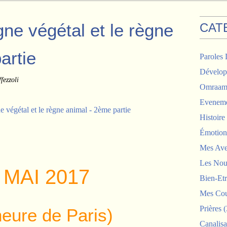
ne végétal et le règne
CAT
artie
Paroles 
Dévelop
fezzoli
Omraam 
Eveneme
Histoir
Émotion
Mes Ave
Les Nou
 MAI 2017
Bien-Etr
Mes Cou
Prières
(
heure de Paris)
Canalisa