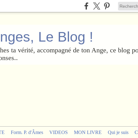
nges, Le Blog !
es ta vérité, accompagné de ton Ange, ce blog po
onses..
TE
Form. P. d'Âmes
VIDEOS
MON LIVRE
Qui je suis
C