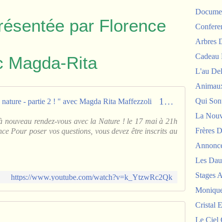
Documen
résentée par Florence
Confere
Arbres
Cadeau 
c Magda-Rita
L'au De
Animau
17/05/17 : "Communiquer avec la nature - partie 2 ! " avec Magda Rita Maffezzoli
Qui Sont
La Nouv
 nouveau rendez-vous avec la Nature ! le 17 mai à 21h
Frères D
nce Pour poser vos questions, vous devez être inscrits au
Annonc
Les Dau
Stages 
https://www.youtube.com/watch?v=k_YtzwRc2Qk
Monique
Cristal E
Le Ciel