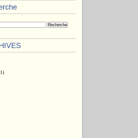
herche
HIVES
1)