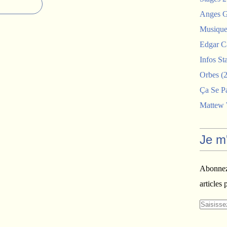
Anges G
Musiques
Edgar C
Infos St
Orbes
(2
Ça Se P
Mattew
Je m
Abonnez-
articles 