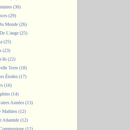
taires
(30)
nces
(29)
 Du Monde
(26)
De L'ange
(25)
la
(25)
x
(23)
-Ils
(22)
elle Terre
(18)
es Étoiles
(17)
es
(16)
phins
(14)
Autres Années
(13)
 Mathieu
(12)
t Atlantide
(12)
 Communique
(12)