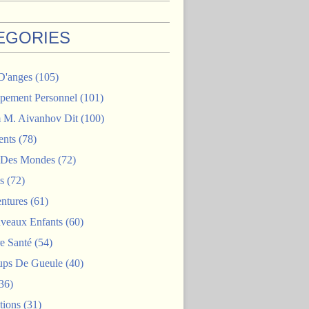
EGORIES
D'anges
(105)
pement Personnel
(101)
M. Aivanhov Dit
(100)
nts
(78)
e Des Mondes
(72)
s
(72)
ntures
(61)
veaux Enfants
(60)
e Santé
(54)
ps De Gueule
(40)
36)
tions
(31)