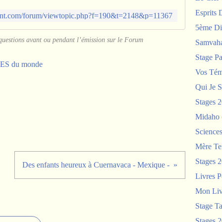
Esprits 
ment.com/forum/viewtopic.php?f=190&t=2148&p=11367
5ème Di
 questions avant ou pendant l’émission sur le Forum
Samvah
Stage P
S du monde
Vos Tém
Qui Je S
Stages 
Midaho
Science
Mère Te
Stages 
Des enfants heureux à Cuernavaca - Mexique -
Livres P
Mon Liv
Stage T
Stages 