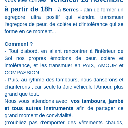
Vous êtes conviés
à partir de 18h
- à Serres
- afin de former un
égregore ultra positif qui viendra transmuer
l'egregore de peur, de colèr
e
et d'
intolérance
qui se
for
m
e en ce moment...
Comment ?
- Tout d'abord, en allant rencontrer à l'intérieur
de
Soi
n
os propres émotions de peur, colè
re et
intolérance
,
et les transmuer en PAIX, AMOUR et
COMPASSION.
- Puis,
au rythme des tambours,
nous dansero
ns et
chanterons , car seule la Joie véhicule l'Amour, plus
grand que tout.
Nous vous attendons avec
vos tamb
ours, jambé
et tous autres instruments
afin de partager ce
grand moment de convivialité.
(n'oubliez pas d'emporter des vêtements chaud
s,