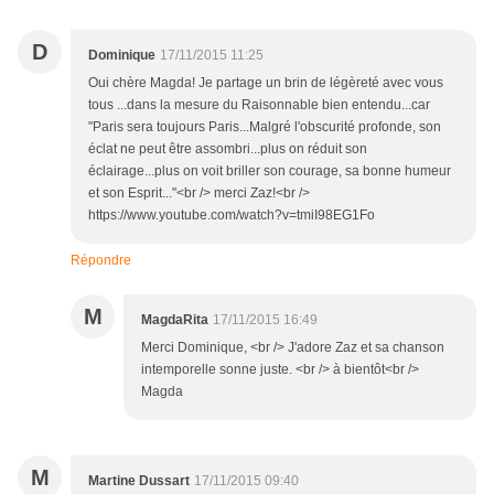
D
Dominique
17/11/2015 11:25
Oui chère Magda! Je partage un brin de légèreté avec vous
tous ...dans la mesure du Raisonnable bien entendu...car
"Paris sera toujours Paris...Malgré l'obscurité profonde, son
éclat ne peut être assombri...plus on réduit son
éclairage...plus on voit briller son courage, sa bonne humeur
et son Esprit..."<br /> merci Zaz!<br />
https://www.youtube.com/watch?v=tmiI98EG1Fo
Répondre
M
MagdaRita
17/11/2015 16:49
Merci Dominique, <br /> J'adore Zaz et sa chanson
intemporelle sonne juste. <br /> à bientôt<br />
Magda
M
Martine Dussart
17/11/2015 09:40