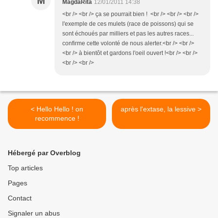
M
MagdaRita
12/01/2011 14:38
<br /> <br /> ça se pourrait bien ! <br /> <br /> <br />
l'exemple de ces mulets (race de poissons) qui se
sont échoués par milliers et pas les autres races...
confirme cette volonté de nous alerter.<br /> <br />
<br /> à bientôt et gardons l'oeil ouvert !<br /> <br />
<br /> <br />
< Hello Hello ! on
après l'extase, la lessive >
recommence !
Hébergé par Overblog
Top articles
Pages
Contact
Signaler un abus