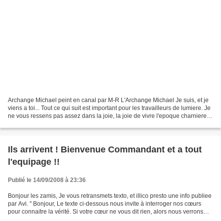
Archange Michael peint en canal par M-R L'Archange Michael Je suis, et je
viens a toi... Tout ce qui suit est important pour les travailleurs de lumiere. Je
ne vous ressens pas assez dans la joie, la joie de vivre l'epoque charniere
que vous traversez....
Ils arrivent ! Bienvenue Commandant et a tout
l'equipage !!
Publié le 14/09/2008 à 23:36
Bonjour les zamis, Je vous retransmets texto, et illico presto une info publiee
par Avi. '' Bonjour, Le texte ci-dessous nous invite à interroger nos cœurs
pour connaitre la vérité. Si votre cœur ne vous dit rien, alors nous verrons
bien le 14 octobre....