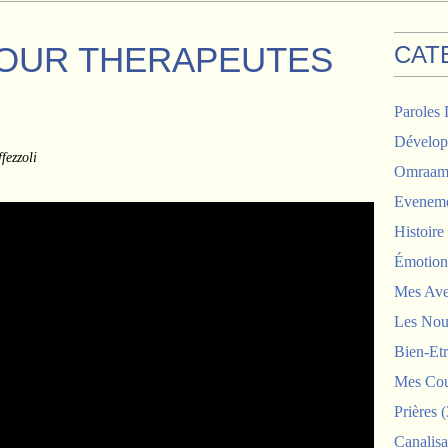
OUR THERAPEUTES
CAT
Paroles 
Dévelop
fezzoli
Omraam 
Eveneme
Histoir
Émotion
Mes Ave
Les Nou
Bien-Etr
Mes Cou
Prières
(
Canalisa