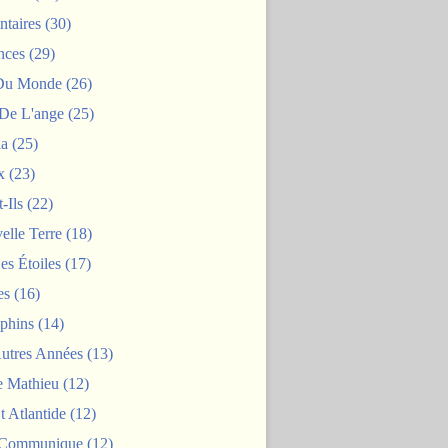
taires
(30)
nces
(29)
 Du Monde
(26)
De L'ange
(25)
la
(25)
x
(23)
-Ils
(22)
elle Terre
(18)
es Étoiles
(17)
es
(16)
phins
(14)
Autres Années
(13)
 Mathieu
(12)
t Atlantide
(12)
 Communique
(12)