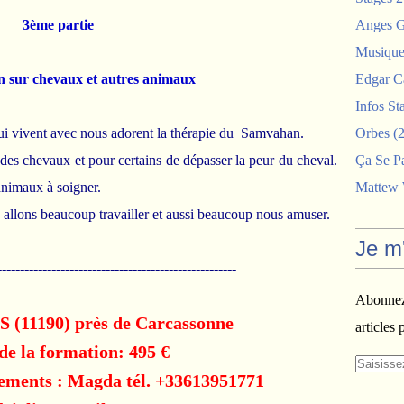
3ème partie
Anges G
Musiques
 sur chevaux et autres animaux
Edgar C
Infos St
ui vivent avec nous adorent la thérapie du Samvahan.
Orbes
(2
 des chevaux et pour certains de dépasser la peur du cheval.
Ça Se P
animaux à soigner.
Mattew
allons beaucoup travailler et aussi beaucoup nous amuser.
Je m
-----------------------------------------------------
Abonnez-
 (11190) près de Carcassonne
articles 
e la formation: 495 €
nements : Magda tél. +33613951771