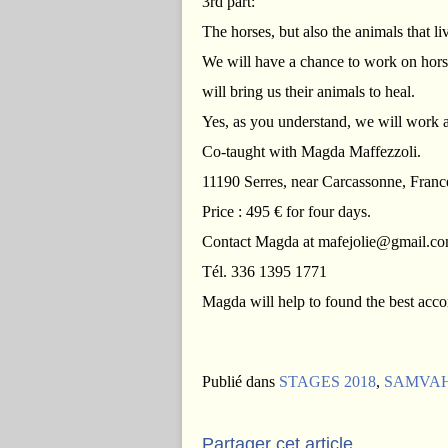
3rd part:
The horses, but also the animals that l
We will have a chance to work on horse
will bring us their animals to heal.
Yes, as you understand, we will work a 
Co-taught with Magda Maffezzoli.
11190 Serres, near Carcassonne, Franc
Price : 495 € for four days.
Contact Magda at mafejolie@gmail.c
Tél. 336 1395 1771
Magda will help to found the best acc
Publié dans
STAGES 2018
,
SAMVA
Partager cet article