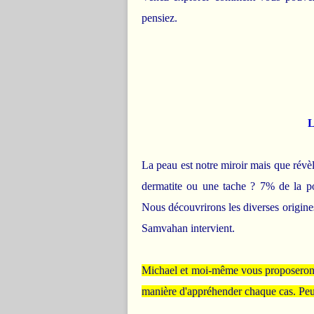
pensiez.
L
La peau est notre miroir mais que révèl
dermatite ou une tache ? 7% de la p
Nous découvrirons les diverses origine
Samvahan intervient.
Michael et moi-même vous proposerons 
manière d'appréhender chaque cas. Peu