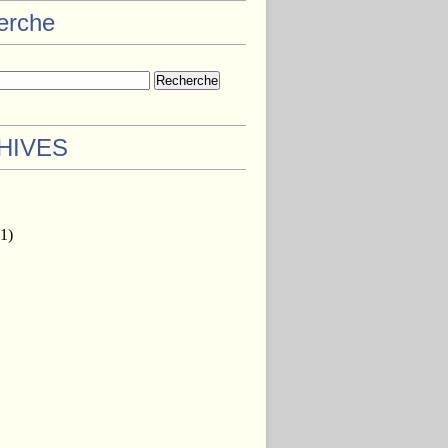
herche
HIVES
1)