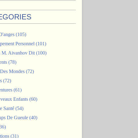
EGORIES
D'anges
(105)
pement Personnel
(101)
M. Aivanhov Dit
(100)
nts
(78)
e Des Mondes
(72)
s
(72)
ntures
(61)
veaux Enfants
(60)
e Santé
(54)
ps De Gueule
(40)
36)
tions
(31)