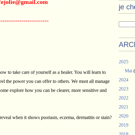
ejolie@gmail.com
je c
------------------------
ARC
2025
Mai
(
 to take care of yourself as a healer. You will learn to
2024
eel the power you can offer to others. We must all manage
2023
 Come explore how you can be clearer, more sensitive and
2022
2021
2020
 reveal when it shows psoriasis, eczema, dermatitis or stain?
2019
2018