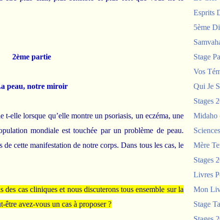
Esprits 
5ème Di
Samvah
2ème partie
Stage P
Vos Tém
a peau, notre miroir
Qui Je S
Stages 
e t-elle lorsque qu’elle montre un psoriasis, un eczéma, une
Midaho
opulation mondiale est touchée par un problème de peau.
Science
s de cette manifestation de notre corps.
Dans tous les cas, le
Mère Te
Stages 
Livres P
des cas cliniques et nous discuterons tous ensemble sur la
Mon Liv
t-être avez-vous un cas à proposer ?
Stage T
Stages 