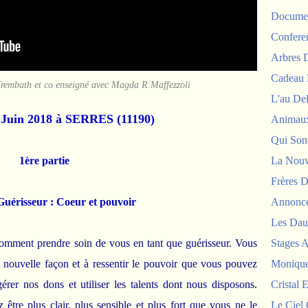
Documen
Confere
Arbres
Cadeau 
rembath et co enseigné avec Magda R.Maffezzoli
L'au De
 Juin 2018 à SERRES (11190)
Animau
Qui Sont
1ère partie
La Nouv
Frères D
Guérisseur : Coeur et pouvoir
Annonc
Les Dau
omment prendre soin de vous en tant que guérisseur. Vous
Stages 
 nouvelle façon et à ressentir le pouvoir que vous pouvez
Monique
érer nos dons et utiliser les talents dont nous disposons.
Cristal E
tre plus clair, plus sensible et plus fort que vous ne le
Le Ciel