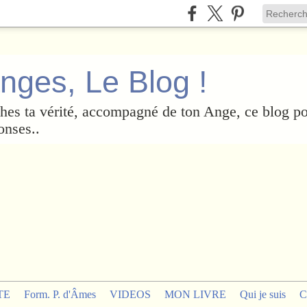
nges, Le Blog !
es ta vérité, accompagné de ton Ange, ce blog po
onses..
TE
Form. P. d'Âmes
VIDEOS
MON LIVRE
Qui je suis
C